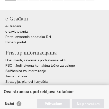
e-Građani
e-Građani
e-savjetovanja
Portal otvorenih podataka RH
Izvozni portal
Pristup informacijama
Dokumenti, zakonski i podzakonski akti
PSC - Jedinstvena kontaktna točka za usluge
Službenica za informiranje
Javna nabava
Strategija, planovi i izvješća
Savjetovanja sa zainteresiranom javnošću
Ova stranica upotrebljava kolačiće
Nužni
Prihvaćam
Ne prihvaćam
Korisne poveznice