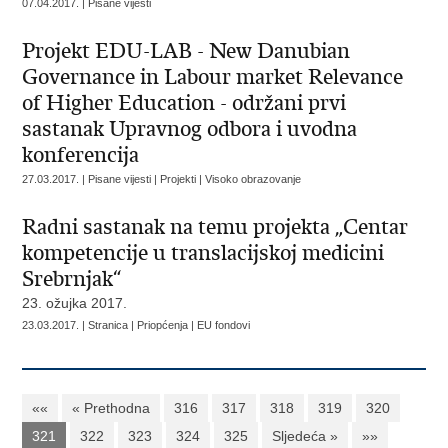
07.04.2017. | Pisane vijesti
Projekt EDU-LAB - New Danubian
Governance in Labour market Relevance
of Higher Education - održani prvi
sastanak Upravnog odbora i uvodna
konferencija
27.03.2017. | Pisane vijesti | Projekti | Visoko obrazovanje
Radni sastanak na temu projekta „Centar
kompetencije u translacijskoj medicini
Srebrnjak“
23. ožujka 2017.
23.03.2017. | Stranica | Priopćenja | EU fondovi
««
« Prethodna
316
317
318
319
320
321
322
323
324
325
Sljedeća »
»»