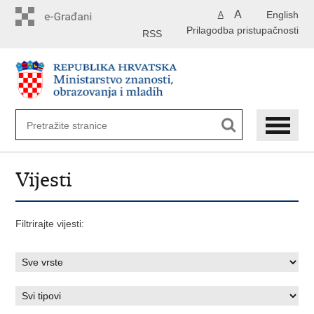
Preskoči
A
English
A
na
Prilagodba pristupačnosti
glavni
RSS
sadržaj
Vijesti
Filtrirajte vijesti: