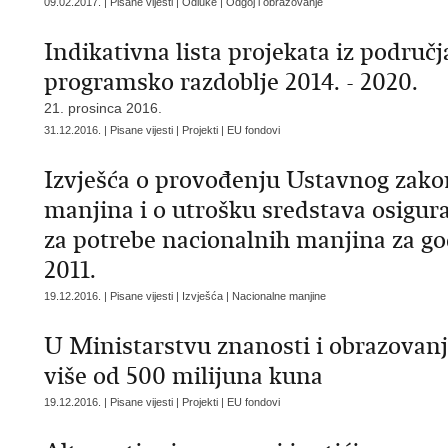
09.02.2017. | Pisane vijesti | Odluke | Odgoj i obrazovanje
Indikativna lista projekata iz područ
programsko razdoblje 2014. - 2020.
21. prosinca 2016.
31.12.2016. | Pisane vijesti | Projekti | EU fondovi
Izvješća o provođenju Ustavnog zako
manjina i o utrošku sredstava osig
za potrebe nacionalnih manjina za god
2011.
19.12.2016. | Pisane vijesti | Izvješća | Nacionalne manjine
U Ministarstvu znanosti i obrazovanja
više od 500 milijuna kuna
19.12.2016. | Pisane vijesti | Projekti | EU fondovi