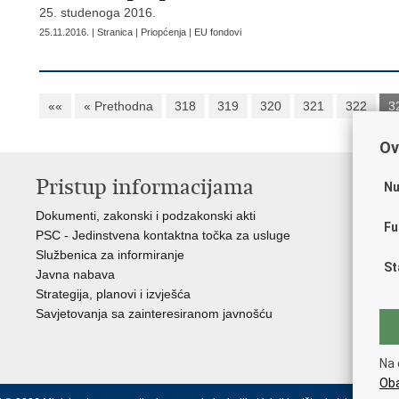
25. studenoga 2016.
25.11.2016. | Stranica | Priopćenja | EU fondovi
««
« Prethodna
318
319
320
321
322
3
Ov
Pristup informacijama
K
Nu
Dokumenti, zakonski i podzakonski akti
Vl
Fu
PSC - Jedinstvena kontaktna točka za usluge
AZ
Službenica za informiranje
AS
St
Javna nabava
AM
Strategija, planovi i izvješća
CA
Savjetovanja sa zainteresiranom javnošću
NC
Na 
Oba