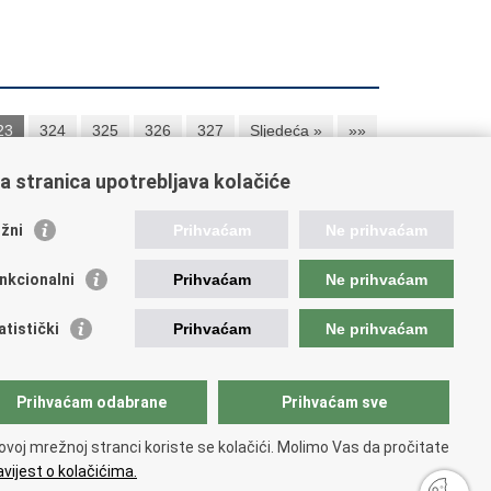
23
324
325
326
327
Sljedeća »
»»
a stranica upotrebljava kolačiće
orisne poveznice
žni
Prihvaćam
Ne prihvaćam
ada RH
nkcionalni
Prihvaćam
Ne prihvaćam
OO
OO
atistički
Prihvaćam
Ne prihvaćam
PEU
RNET
VVO
Prihvaćam odabrane
Prihvaćam sve
ovoj mrežnoj stranci koriste se kolačići. Molimo Vas da pročitate
vijest o kolačićima.