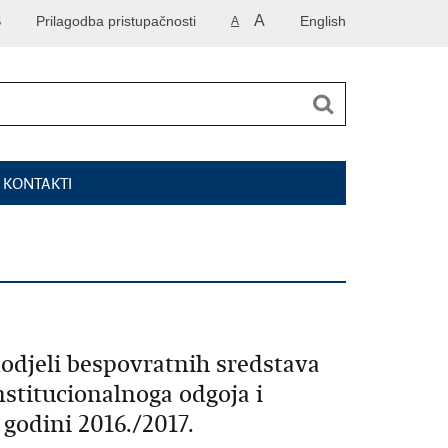
A
S
Prilagodba pristupačnosti
English
A
I KONTAKTI
odjeli bespovratnih sredstava
stitucionalnoga odgoja i
 godini 2016./2017.