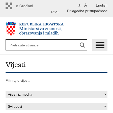
Preskoči
A
English
A
na
Prilagodba pristupačnosti
glavni
RSS
sadržaj
Vijesti
Filtrirajte vijesti: