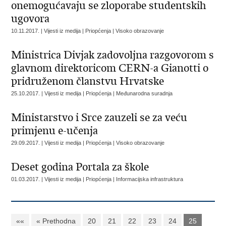
onemogućavaju se zloporabe studentskih
ugovora
10.11.2017. | Vijesti iz medija | Priopćenja | Visoko obrazovanje
Ministrica Divjak zadovoljna razgovorom s
glavnom direktoricom CERN-a Gianotti o
pridruženom članstvu Hrvatske
25.10.2017. | Vijesti iz medija | Priopćenja | Međunarodna suradnja
Ministarstvo i Srce zauzeli se za veću
primjenu e-učenja
29.09.2017. | Vijesti iz medija | Priopćenja | Visoko obrazovanje
Deset godina Portala za škole
01.03.2017. | Vijesti iz medija | Priopćenja | Informacijska infrastruktura
««
« Prethodna
20
21
22
23
24
25