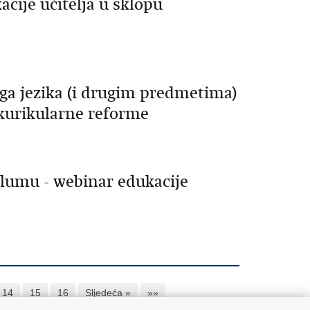
acije učitelja u sklopu
ga jezika (i drugim predmetima)
 kurikularne reforme
lumu - webinar edukacije
14
15
16
Sljedeća »
»»