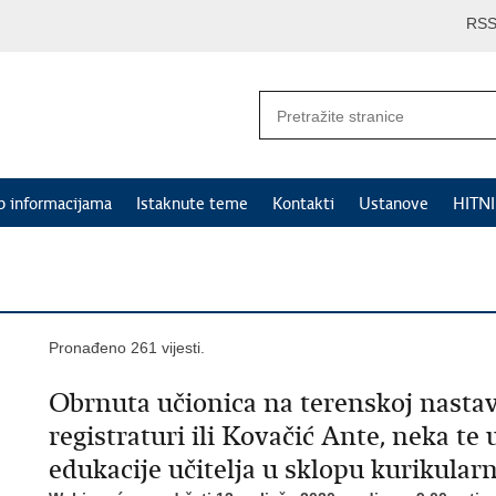
RS
p informacijama
Istaknute teme
Kontakti
Ustanove
HITN
Pronađeno 261 vijesti.
Obrnuta učionica na terenskoj nasta
registraturi ili Kovačić Ante, neka te
edukacije učitelja u sklopu kurikular