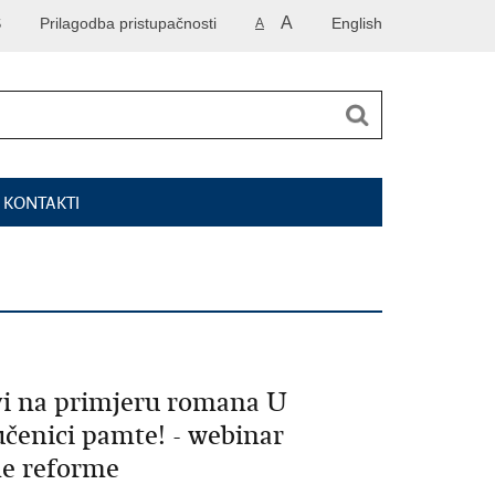
A
S
Prilagodba pristupačnosti
English
A
I KONTAKTI
vi na primjeru romana U
 učenici pamte! - webinar
ne reforme