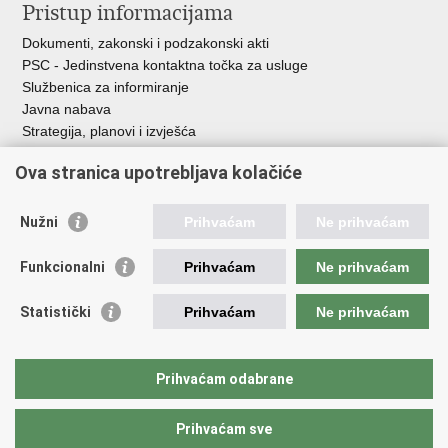
Pristup informacijama
Dokumenti, zakonski i podzakonski akti
PSC - Jedinstvena kontaktna točka za usluge
Službenica za informiranje
Javna nabava
Strategija, planovi i izvješća
Savjetovanja sa zainteresiranom javnošću
Ova stranica upotrebljava kolačiće
Nužni
Prihvaćam
Ne prihvaćam
Korisne poveznice
Funkcionalni
Prihvaćam
Ne prihvaćam
Vlada RH
AZOO
Statistički
Prihvaćam
Ne prihvaćam
ASOO
AMPEU
CARNET
Prihvaćam odabrane
NCVVO
Prihvaćam sve