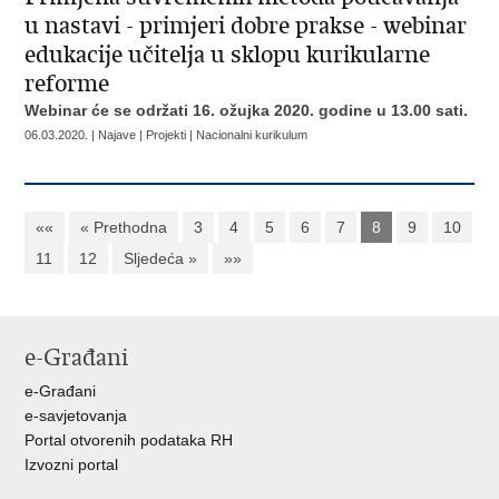
u nastavi - primjeri dobre prakse - webinar
edukacije učitelja u sklopu kurikularne
reforme
Webinar će se održati 16. ožujka 2020. godine u 13.00 sati.
06.03.2020. | Najave | Projekti | Nacionalni kurikulum
««
« Prethodna
3
4
5
6
7
8
9
10
11
12
Sljedeća »
»»
e-Građani
e-Građani
e-savjetovanja
Portal otvorenih podataka RH
Izvozni portal