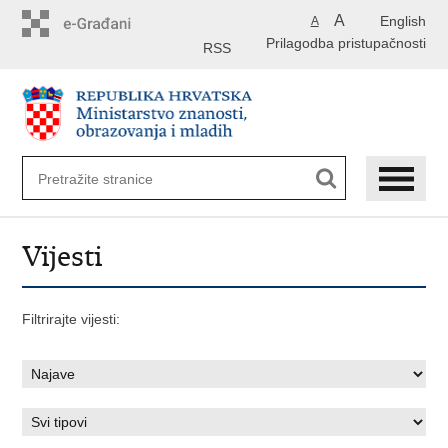
Preskoči
A
English
A
na
Prilagodba pristupačnosti
glavni
RSS
sadržaj
Vijesti
Filtrirajte vijesti: