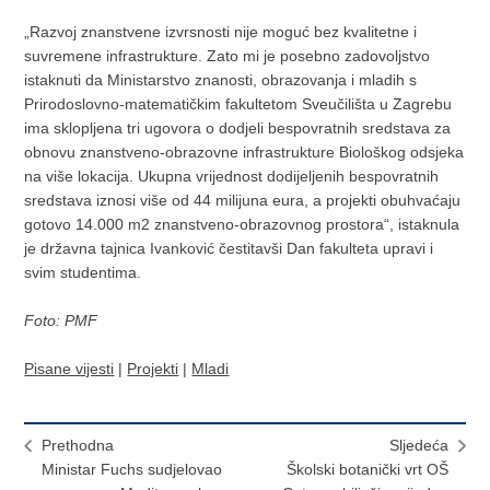
„Razvoj znanstvene izvrsnosti nije moguć bez kvalitetne i
suvremene infrastrukture. Zato mi je posebno zadovoljstvo
istaknuti da Ministarstvo znanosti, obrazovanja i mladih s
Prirodoslovno-matematičkim fakultetom Sveučilišta u Zagrebu
ima sklopljena tri ugovora o dodjeli bespovratnih sredstava za
obnovu znanstveno-obrazovne infrastrukture Biološkog odsjeka
na više lokacija. Ukupna vrijednost dodijeljenih bespovratnih
sredstava iznosi više od 44 milijuna eura, a projekti obuhvaćaju
gotovo 14.000 m2 znanstveno-obrazovnog prostora“, istaknula
je državna tajnica Ivanković čestitavši Dan fakulteta upravi i
svim studentima.
Foto: PMF
Pisane vijesti
|
Projekti
|
Mladi
Prethodna
Sljedeća
Ministar Fuchs sudjelovao
Školski botanički vrt OŠ