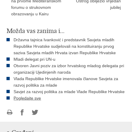
na prvome Mediteranskom
Ostrog obilježio vrijedan
forumu o strukovnom
jubilej
obrazovanju u Kairu
Možda vas zanima i...
Državna tajnica Ivanković i predstavnik Savjeta mladih
Republike Hrvatske sudjelovali na konstituiranju prvog
saziva Savjeta mladih Hrvata izvan Republike Hrvatske
Mladi delegat pri UN-u
Otvoren Javni poziv za izbor hrvatskog mladog delegata pri
organizaciji Ujedinjenih naroda
Vlada Republike Hrvatske imenovala članove Savjeta za
razvoj politika za mlade
Savjet za razvoj politika za mlade Vlade Republike Hrvatske
Pogledajte sve
Ispiši
Podijeli
Podijeli
stranicu
na
na
Facebooku
Twitteru