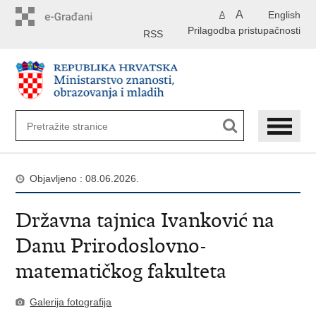
Preskoči
A
English
A
na
Prilagodba pristupačnosti
glavni
RSS
sadržaj
Objavljeno : 08.06.2026.
Državna tajnica Ivanković na
Danu Prirodoslovno-
matematičkog fakulteta
Galerija fotografija