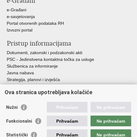
e-Građani
e-Građani
e-savjetovanja
Portal otvorenih podataka RH
Izvozni portal
Pristup informacijama
Dokumenti, zakonski i podzakonski akti
PSC - Jedinstvena kontaktna točka za usluge
Službenica za informiranje
Javna nabava
Strategija, planovi i izvješća
Savjetovanja sa zainteresiranom javnošću
Ova stranica upotrebljava kolačiće
Nužni
Prihvaćam
Ne prihvaćam
Korisne poveznice
Funkcionalni
Prihvaćam
Ne prihvaćam
Vlada RH
AZOO
Statistički
Prihvaćam
Ne prihvaćam
ASOO