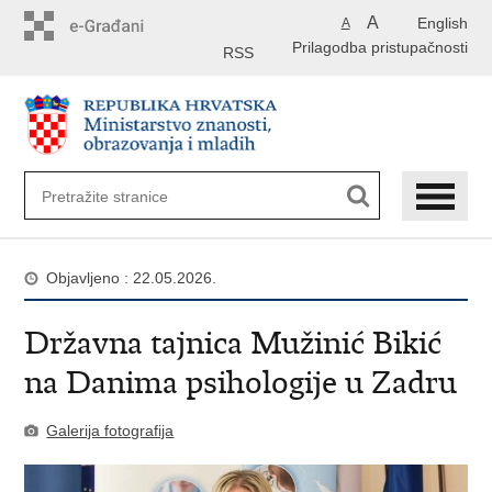
Preskoči
A
English
A
na
Prilagodba pristupačnosti
glavni
RSS
sadržaj
Objavljeno : 22.05.2026.
Državna tajnica Mužinić Bikić
na Danima psihologije u Zadru
Galerija fotografija