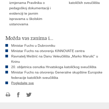
izmjenama Pravilnika o
katoličkih sveučilišta
pedagoškoj dokumentaciji i
evidenciji te javnim
ispravama u školskim
ustanovama
Možda vas zanima i...
Ministar Fuchs u Dubrovniku
Ministar Fuchs na otvorenju KINNOVATE centra
Ravnatelj Meštrić na Danu Veleučilišta „Marko Marulić“ u
Kninu
20. obljetnica osnutka Hrvatskoga katoličkog sveučilišta
Ministar Fuchs na otvorenju Generalne skupštine Europske
federacije katoličkih sveučilišta
Pogledajte sve
Ispiši
Podijeli
Podijeli
stranicu
na
na