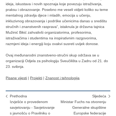
ideja, iskustava i novih spoznaja koje povezuju istraživanja,
praksu i obrazovanje. Posebno me veseli vidjeti koliko su teme
mentalnog zdravlja djece i mladih, emocija u učenju,
inkluzivnog obrazovanja i podrške učenicima danas u središtu
stručnih i znanstvenih rasprava“, istaknula je državna tajnica
Mužinić Bikić zahvalivši organizatorima, profesorima,
istraživačima i studentima na inspirativnim razgovorima,
razmjeni ideja i energiji koju ovakvi susreti uvijek donose.
Ovaj međunarodni znanstveno-stručni skup održava se u
organizaciji Odjela za psihologiju Sveučilišta u Zadru od 21. do
23. svibnja.
Pisane vijesti
|
Projekti
|
Znanost i tehnologija
Prethodna
Sljedeća
Izvješće o provedenom
Ministar Fuchs na otvorenju
savjetovanju - Savjetovanje
Generalne skupštine
s javnošću o Pravilniku o
Europske federacije