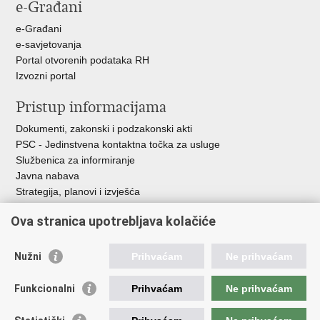
e-Građani
Facebooku
Twitteru
e-Građani
e-savjetovanja
Portal otvorenih podataka RH
Izvozni portal
Pristup informacijama
Dokumenti, zakonski i podzakonski akti
PSC - Jedinstvena kontaktna točka za usluge
Službenica za informiranje
Javna nabava
Strategija, planovi i izvješća
Savjetovanja sa zainteresiranom javnošću
Ova stranica upotrebljava kolačiće
Nužni
Prihvaćam
Ne prihvaćam
Korisne poveznice
Funkcionalni
Prihvaćam
Ne prihvaćam
Vlada RH
AZOO