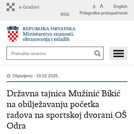
Preskoči
A
English
A
na
Prilagodba pristupačnosti
glavni
RSS
sadržaj
Objavljeno : 19.02.2026.
Državna tajnica Mužinić Bikić
na obilježavanju početka
radova na sportskoj dvorani OŠ
Odra