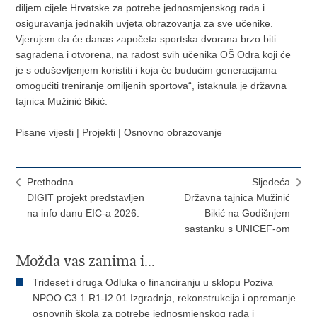
diljem cijele Hrvatske za potrebe jednosmjenskog rada i
osiguravanja jednakih uvjeta obrazovanja za sve učenike.
Vjerujem da će danas započeta sportska dvorana brzo biti
sagrađena i otvorena, na radost svih učenika OŠ Odra koji će
je s oduševljenjem koristiti i koja će budućim generacijama
omogućiti treniranje omiljenih sportova“, istaknula je državna
tajnica Mužinić Bikić.
Pisane vijesti
|
Projekti
|
Osnovno obrazovanje
Prethodna
Sljedeća
DIGIT projekt predstavljen
Državna tajnica Mužinić
na info danu EIC-a 2026.
Bikić na Godišnjem
sastanku s UNICEF-om
Možda vas zanima i...
Trideset i druga Odluka o financiranju u sklopu Poziva
NPOO.C3.1.R1-I2.01 Izgradnja, rekonstrukcija i opremanje
osnovnih škola za potrebe jednosmjenskog rada i