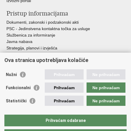
Izvozni portal
Pristup informacijama
Dokumenti, zakonski i podzakonski akti
PSC - Jedinstvena kontaktna točka za usluge
Službenica za informiranje
Javna nabava
Strategija, planovi i izvješća
Savjetovanja sa zainteresiranom javnošću
Ova stranica upotrebljava kolačiće
Nužni
Prihvaćam
Ne prihvaćam
Korisne poveznice
Funkcionalni
Prihvaćam
Ne prihvaćam
Vlada RH
AZOO
Statistički
Prihvaćam
Ne prihvaćam
ASOO
AMPEU
CARNET
Prihvaćam odabrane
NCVVO