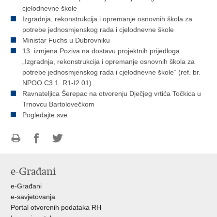
cjelodnevne škole
Izgradnja, rekonstrukcija i opremanje osnovnih škola za
potrebe jednosmjenskog rada i cjelodnevne škole
Ministar Fuchs u Dubrovniku
13. izmjena Poziva na dostavu projektnih prijedloga
„Izgradnja, rekonstrukcija i opremanje osnovnih škola za
potrebe jednosmjenskog rada i cjelodnevne škole“ (ref. br.
NPOO C3.1. R1-I2.01)
Ravnateljica Šerepac na otvorenju Dječjeg vrtića Točkica u
Trnovcu Bartolovečkom
Pogledajte sve
Ispiši
Podijeli
Podijeli
stranicu
na
na
e-Građani
Facebooku
Twitteru
e-Građani
e-savjetovanja
Portal otvorenih podataka RH