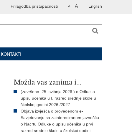
A
S
Prilagodba pristupačnosti
English
A
I KONTAKTI
Možda vas zanima i...
(završeno: 25. svibnja 2026.) o Odluci o
upisu učenika u I. razred srednje škole u
školskoj godini 2026./2027.
Objava izvješća o provedenom e-
Savjetovanju sa zainteresiranom javnošću
o Nacrtu Odluke o upisu učenika u prvi
razred srednje škole u školskoj godini