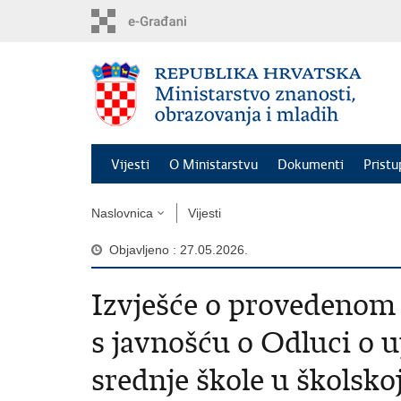
Preskoči
na
glavni
sadržaj
Vijesti
O Ministarstvu
Dokumenti
Pristu
Naslovnica
Vijesti
Objavljeno : 27.05.2026.
Izvješće o provedenom 
s javnošću o Odluci o u
srednje škole u školsko