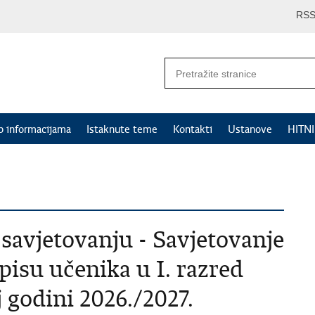
RS
p informacijama
Istaknute teme
Kontakti
Ustanove
HITN
savjetovanju - Savjetovanje
pisu učenika u I. razred
j godini 2026./2027.