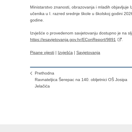
Ministarstvo znanosti, obrazovanja i mladih objavljuje
učenika u I. razred srednje škole u školskoj godini 202
godine.
Izvješće o provedenom savjetovanju dostupno je na sl
https://esavjetovanja.gov.hr/EConReport/9891
.
Pisane vijesti
|
Izvješća
|
Savjetovanja
Prethodna
Ravnateljica Šerepac na 140. obljetnici OŠ Josipa
Jelačića