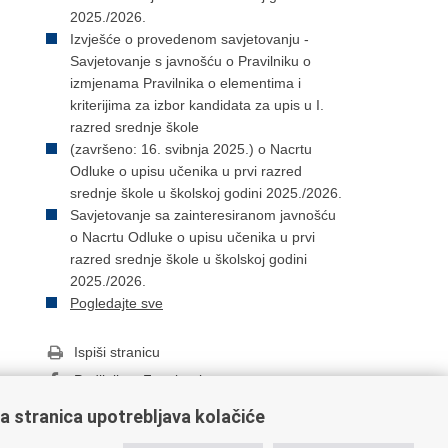
2025./2026.
Izvješće o provedenom savjetovanju -
Savjetovanje s javnošću o Pravilniku o
izmjenama Pravilnika o elementima i
kriterijima za izbor kandidata za upis u I.
razred srednje škole
(završeno: 16. svibnja 2025.) o Nacrtu
Odluke o upisu učenika u prvi razred
srednje škole u školskoj godini 2025./2026.
Savjetovanje sa zainteresiranom javnošću
o Nacrtu Odluke o upisu učenika u prvi
razred srednje škole u školskoj godini
2025./2026.
Pogledajte sve
Ispiši stranicu
Podijeli na Facebooku
Podijeli na Twitteru
a stranica upotrebljava kolačiće