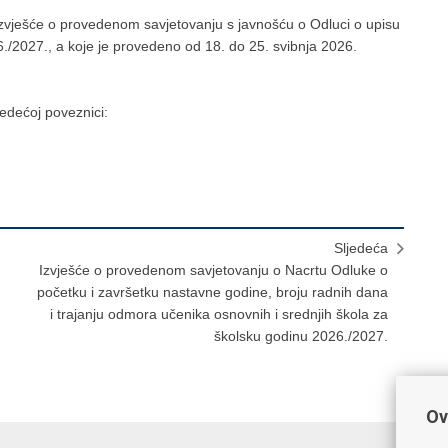
 Izvješće o provedenom savjetovanju s javnošću o Odluci o upisu
6./2027., a koje je provedeno od 18. do 25. svibnja 2026.
jedećoj poveznici:
Sljedeća
Izvješće o provedenom savjetovanju o Nacrtu Odluke o
početku i završetku nastavne godine, broju radnih dana
i trajanju odmora učenika osnovnih i srednjih škola za
školsku godinu 2026./2027.
Ov