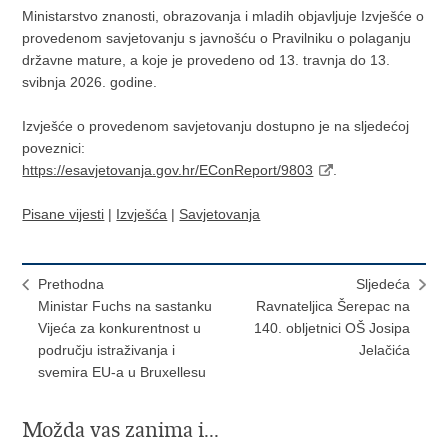
Ministarstvo znanosti, obrazovanja i mladih objavljuje Izvješće o
provedenom savjetovanju s javnošću o Pravilniku o polaganju
državne mature, a koje je provedeno od 13. travnja do 13.
svibnja 2026. godine.
Izvješće o provedenom savjetovanju dostupno je na sljedećoj
poveznici:
https://esavjetovanja.gov.hr/EConReport/9803
.
Pisane vijesti
|
Izvješća
|
Savjetovanja
Prethodna
Sljedeća
Ministar Fuchs na sastanku
Ravnateljica Šerepac na
Vijeća za konkurentnost u
140. obljetnici OŠ Josipa
području istraživanja i
Jelačića
svemira EU-a u Bruxellesu
Možda vas zanima i...