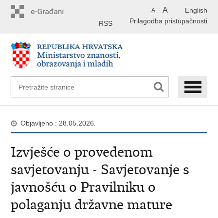
Preskoči
A
English
A
na
Prilagodba pristupačnosti
glavni
RSS
sadržaj
Objavljeno : 28.05.2026.
Izvješće o provedenom
savjetovanju - Savjetovanje s
javnošću o Pravilniku o
polaganju državne mature