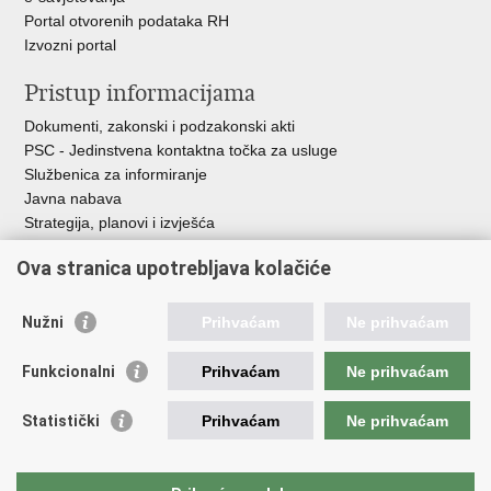
Portal otvorenih podataka RH
Izvozni portal
Pristup informacijama
Dokumenti, zakonski i podzakonski akti
PSC - Jedinstvena kontaktna točka za usluge
Službenica za informiranje
Javna nabava
Strategija, planovi i izvješća
Savjetovanja sa zainteresiranom javnošću
Ova stranica upotrebljava kolačiće
Nužni
Prihvaćam
Ne prihvaćam
Korisne poveznice
Funkcionalni
Prihvaćam
Ne prihvaćam
Vlada RH
AZOO
Statistički
Prihvaćam
Ne prihvaćam
ASOO
AMPEU
CARNET