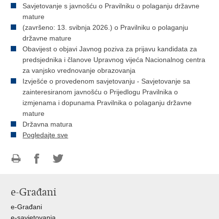
Savjetovanje s javnošću o Pravilniku o polaganju državne
mature
(završeno: 13. svibnja 2026.) o Pravilniku o polaganju
državne mature
Obavijest o objavi Javnog poziva za prijavu kandidata za
predsjednika i članove Upravnog vijeća Nacionalnog centra
za vanjsko vrednovanje obrazovanja
Izvješće o provedenom savjetovanju - Savjetovanje sa
zainteresiranom javnošću o Prijedlogu Pravilnika o
izmjenama i dopunama Pravilnika o polaganju državne
mature
Državna matura
Pogledajte sve
Ispiši
Podijeli
Podijeli
stranicu
na
na
e-Građani
Facebooku
Twitteru
e-Građani
e-savjetovanja