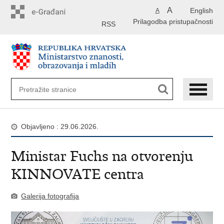
Preskoči
A
English
A
na
Prilagodba pristupačnosti
glavni
RSS
sadržaj
Objavljeno : 29.06.2026.
Ministar Fuchs na otvorenju
KINNOVATE centra
Galerija fotografija