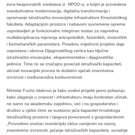
eura bespovratnih sredstava iz NPOO-a, a kojim je provedena
sveobuhvatna modernizacija, digitalna transformacija i
opremanje istraživačko‑inovacijske infrastrukture Kineziološkog
fakulteta. Adaptacijom prostora i nabavom suvremene opreme
uspostavljen je funkcionalno integriran sustav za napredna
multidisciplinarna mjerenja antropoloških, fizioloških, motoričkih
i biomehaničkih parametara. Posebnu vrijednost projektu daje
uspostava i obnova Dijagnostičkog centra kao ključne
istraživačko‑inovacijske, eksperimentalne i dijagnostičke
jedinice. Time će se značajno povećati istraživački kapaciteti,
ubrzati inovacijski procesi te dodatno ojačati znanstvena
izvrsnost i međunarodna konkurentnost.
Ministar Fuchs istaknuo ja kako ovakvi projekti jasno pokazuju
kako ulaganja u znanost i infrastrukturu imaju konkretan učinak,
ne samo na akademsku zajednicu, već i na gospodarstvo i
društvo u cjelini čime se sustavno jača kapacitet hrvatskoga
istraživačkog prostora i njegova povezanost s gospodarstvom.
„Provodimo snažan investicijski ciklus usmjeren na razvoj
znanstvene izvrsnosti, jačanje istraživačkih kapaciteta, suradnje