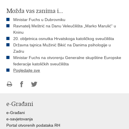
Možda vas zanima i...
Ministar Fuchs u Dubrovniku
Ravnatelj Meštrić na Danu Veleučilišta „Marko Marulić“ u
Kninu
20. obljetnica osnutka Hrvatskoga katoličkog sveučilišta
Državna tajnica Mužinić Bikić na Danima psihologije u
Zadru
Ministar Fuchs na otvorenju Generalne skupštine Europske
federacije katoličkih sveučilišta
Pogledajte sve
Ispiši
Podijeli
Podijeli
stranicu
na
na
e-Građani
Facebooku
Twitteru
e-Građani
e-savjetovanja
Portal otvorenih podataka RH