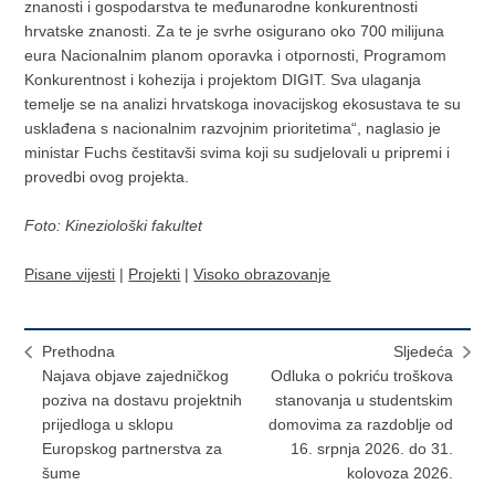
znanosti i gospodarstva te međunarodne konkurentnosti
hrvatske znanosti. Za te je svrhe osigurano oko 700 milijuna
eura Nacionalnim planom oporavka i otpornosti, Programom
Konkurentnost i kohezija i projektom DIGIT. Sva ulaganja
temelje se na analizi hrvatskoga inovacijskog ekosustava te su
usklađena s nacionalnim razvojnim prioritetima“, naglasio je
ministar Fuchs čestitavši svima koji su sudjelovali u pripremi i
provedbi ovog projekta.
Foto: Kineziološki fakultet
Pisane vijesti
|
Projekti
|
Visoko obrazovanje
Prethodna
Sljedeća
Najava objave zajedničkog
Odluka o pokriću troškova
poziva na dostavu projektnih
stanovanja u studentskim
prijedloga u sklopu
domovima za razdoblje od
Europskog partnerstva za
16. srpnja 2026. do 31.
šume
kolovoza 2026.