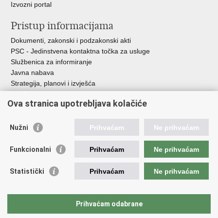
Izvozni portal
Pristup informacijama
Dokumenti, zakonski i podzakonski akti
PSC - Jedinstvena kontaktna točka za usluge
Službenica za informiranje
Javna nabava
Strategija, planovi i izvješća
Savjetovanja sa zainteresiranom javnošću
Ova stranica upotrebljava kolačiće
Nužni
Prihvaćam
Ne prihvaćam
Korisne poveznice
Funkcionalni
Prihvaćam
Ne prihvaćam
Vlada RH
AZOO
Statistički
Prihvaćam
Ne prihvaćam
ASOO
AMPEU
CARNET
Prihvaćam odabrane
NCVVO