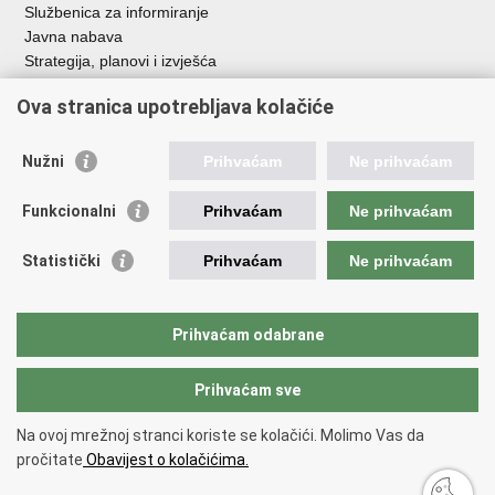
Službenica za informiranje
Javna nabava
Strategija, planovi i izvješća
Savjetovanja sa zainteresiranom javnošću
Ova stranica upotrebljava kolačiće
Nužni
Prihvaćam
Ne prihvaćam
Korisne poveznice
Funkcionalni
Prihvaćam
Ne prihvaćam
Vlada RH
AZOO
Statistički
Prihvaćam
Ne prihvaćam
ASOO
AMPEU
CARNET
Prihvaćam odabrane
NCVVO
Prihvaćam sve
Povratak na vrh
Na ovoj mrežnoj stranci koriste se kolačići. Molimo Vas da
Copyright © 2026 Ministarstvo znanosti, obrazovanja i mladih.
Uvjeti
pročitate
Obavijest o kolačićima.
korištenja
Izjava o pristupačnosti