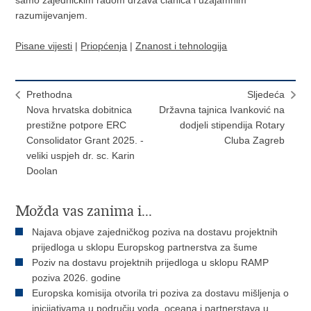
samo zajedničkim radom država članica i uzajamnim
razumijevanjem.
Pisane vijesti
|
Priopćenja
|
Znanost i tehnologija
Prethodna
Sljedeća
Nova hrvatska dobitnica
Državna tajnica Ivanković na
prestižne potpore ERC
dodjeli stipendija Rotary
Consolidator Grant 2025. -
Cluba Zagreb
veliki uspjeh dr. sc. Karin
Doolan
Možda vas zanima i...
Najava objave zajedničkog poziva na dostavu projektnih
prijedloga u sklopu Europskog partnerstva za šume
Poziv na dostavu projektnih prijedloga u sklopu RAMP
poziva 2026. godine
Europska komisija otvorila tri poziva za dostavu mišljenja o
inicijativama u području voda, oceana i partnerstava u