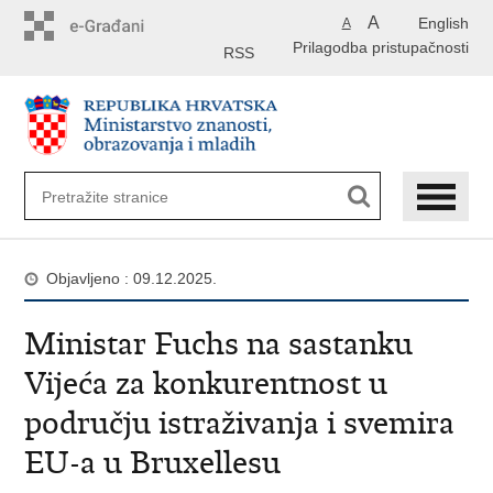
Preskoči
A
English
A
na
Prilagodba pristupačnosti
glavni
RSS
sadržaj
Objavljeno : 09.12.2025.
Ministar Fuchs na sastanku
Vijeća za konkurentnost u
području istraživanja i svemira
EU-a u Bruxellesu