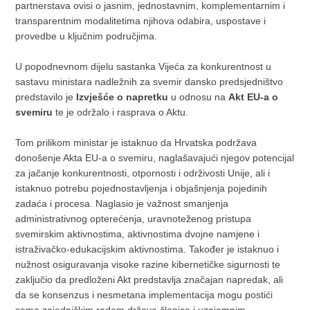
partnerstava ovisi o jasnim, jednostavnim, komplementarnim i
transparentnim modalitetima njihova odabira, uspostave i
provedbe u ključnim područjima.
U popodnevnom dijelu sastanka Vijeća za konkurentnost u
sastavu ministara nadležnih za svemir dansko predsjedništvo
predstavilo je
Izvješće o napretku
u odnosu na
Akt EU-a o
svemiru
te je održalo i rasprava o Aktu.
Tom prilikom ministar je istaknuo da Hrvatska podržava
donošenje Akta EU-a o svemiru, naglašavajući njegov potencijal
za jačanje konkurentnosti, otpornosti i održivosti Unije, ali i
istaknuo potrebu pojednostavljenja i objašnjenja pojedinih
zadaća i procesa. Naglasio je važnost smanjenja
administrativnog opterećenja, uravnoteženog pristupa
svemirskim aktivnostima, aktivnostima dvojne namjene i
istraživačko-edukacijskim aktivnostima. Također je istaknuo i
nužnost osiguravanja visoke razine kibernetičke sigurnosti te
zaključio da predloženi Akt predstavlja značajan napredak, ali
da se konsenzus i nesmetana implementacija mogu postići