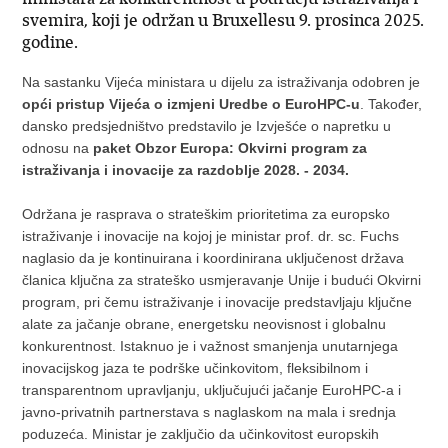
svemira, koji je održan u Bruxellesu 9. prosinca 2025.
godine.
Na sastanku Vijeća ministara u dijelu za istraživanja odobren je
opći pristup Vijeća o izmjeni Uredbe o EuroHPC-u
. Također,
dansko predsjedništvo predstavilo je Izvješće o napretku u
odnosu na
paket Obzor Europa: Okvirni program za
istraživanja i inovacije za razdoblje 2028. - 2034.
Održana je rasprava o strateškim prioritetima za europsko
istraživanje i inovacije na kojoj je ministar prof. dr. sc. Fuchs
naglasio da je kontinuirana i koordinirana uključenost država
članica ključna za strateško usmjeravanje Unije i budući Okvirni
program, pri čemu istraživanje i inovacije predstavljaju ključne
alate za jačanje obrane, energetsku neovisnost i globalnu
konkurentnost. Istaknuo je i važnost smanjenja unutarnjega
inovacijskog jaza te podrške učinkovitom, fleksibilnom i
transparentnom upravljanju, uključujući jačanje EuroHPC-a i
javno-privatnih partnerstava s naglaskom na mala i srednja
poduzeća. Ministar je zaključio da učinkovitost europskih