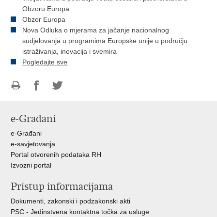
Obzoru Europa
Obzor Europa
Nova Odluka o mjerama za jačanje nacionalnog
sudjelovanja u programima Europske unije u području
istraživanja, inovacija i svemira
Pogledajte sve
Ispiši
Podijeli
Podijeli
stranicu
na
na
e-Građani
Facebooku
Twitteru
e-Građani
e-savjetovanja
Portal otvorenih podataka RH
Izvozni portal
Pristup informacijama
Dokumenti, zakonski i podzakonski akti
PSC - Jedinstvena kontaktna točka za usluge