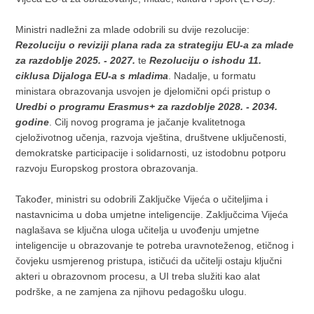
Ministri nadležni za mlade odobrili su dvije rezolucije:
Rezoluciju o reviziji plana rada za strategiju EU-a za mlade
za razdoblje 2025. - 2027.
te
Rezoluciju o ishodu 11.
ciklusa Dijaloga EU-a s mladima
. Nadalje, u formatu
ministara obrazovanja usvojen je djelomični opći pristup o
Uredbi o programu Erasmus+ za razdoblje 2028. - 2034.
godine
. Cilj novog programa je jačanje kvalitetnoga
cjeloživotnog učenja, razvoja vještina, društvene uključenosti,
demokratske participacije i solidarnosti, uz istodobnu potporu
razvoju Europskog prostora obrazovanja.
Također, ministri su odobrili Zaključke Vijeća o učiteljima i
nastavnicima u doba umjetne inteligencije. Zaključcima Vijeća
naglašava se ključna uloga učitelja u uvođenju umjetne
inteligencije u obrazovanje te potreba uravnoteženog, etičnog i
čovjeku usmjerenog pristupa, ističući da učitelji ostaju ključni
akteri u obrazovnom procesu, a UI treba služiti kao alat
podrške, a ne zamjena za njihovu pedagošku ulogu.