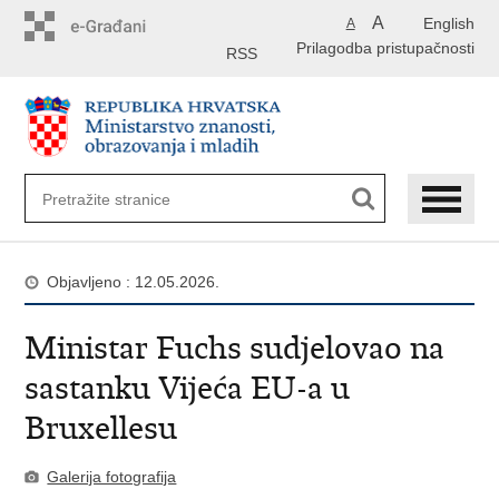
Preskoči
A
English
A
na
Prilagodba pristupačnosti
glavni
RSS
sadržaj
Objavljeno : 12.05.2026.
Ministar Fuchs sudjelovao na
sastanku Vijeća EU-a u
Bruxellesu
Galerija fotografija