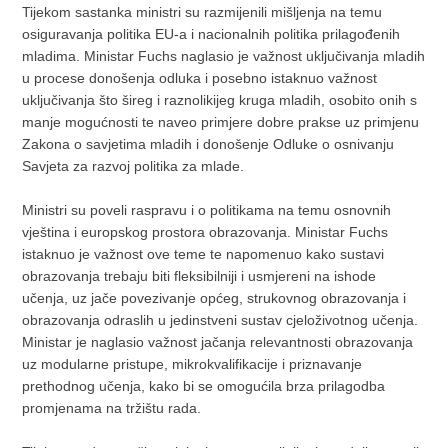
Tijekom sastanka ministri su razmijenili mišljenja na temu
osiguravanja politika EU-a i nacionalnih politika prilagođenih
mladima. Ministar Fuchs naglasio je važnost uključivanja mladih
u procese donošenja odluka i posebno istaknuo važnost
uključivanja što šireg i raznolikijeg kruga mladih, osobito onih s
manje mogućnosti te naveo primjere dobre prakse uz primjenu
Zakona o savjetima mladih i donošenje Odluke o osnivanju
Savjeta za razvoj politika za mlade.
Ministri su poveli raspravu i o politikama na temu osnovnih
vještina i europskog prostora obrazovanja. Ministar Fuchs
istaknuo je važnost ove teme te napomenuo kako sustavi
obrazovanja trebaju biti fleksibilniji i usmjereni na ishode
učenja, uz jače povezivanje općeg, strukovnog obrazovanja i
obrazovanja odraslih u jedinstveni sustav cjeloživotnog učenja.
Ministar je naglasio važnost jačanja relevantnosti obrazovanja
uz modularne pristupe, mikrokvalifikacije i priznavanje
prethodnog učenja, kako bi se omogućila brza prilagodba
promjenama na tržištu rada.