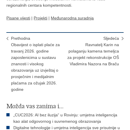
regionalnih centara kompetentnosti.
Pisane vijesti
|
Projekti
|
Međunarodna suradnja
Prethodna
Sljedeća
Obavijest o isplati plaće za
Ravnatelj Karin na
travanj 2026. godine
polaganju kamena temeljca
zaposlenicima u sustavu
za projekt rekonstrukcije OŠ
znanosti i visokog
Vladimira Nazora na Braču
obrazovanja uz izvještaj o
prosječnim i medijalnim
plaćama za ožujak 2026.
godine
Možda vas zanima i...
„CUC2026: AI bez iluzija“ u Rovinju: umjetna inteligencija
kao alat odgovornog i suvremenog obrazovanja
Digitalne tehnologije i umjetna inteligencija sve prisutnije u