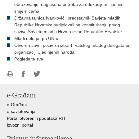
obrazovanju, naglašena potreba za edukacijom i jasnim
smjernicama
Državna tajnica Ivanković i predstavnik Savjeta mladih
Republike Hrvatske sudjelovali na konstituiranju prvog
saziva Savjeta mladih Hrvata izvan Republike Hrvatske
Mladi delegat pri UN-u
Otvoren Javni poziv za izbor hrvatskog mladog delegata pri
organizaciji Ujedinjenih naroda
Pogledajte sve
Ispiši
Podijeli
Podijeli
stranicu
na
na
e-Građani
Facebooku
Twitteru
e-Građani
e-savjetovanja
Portal otvorenih podataka RH
Izvozni portal
Pristup informacijama