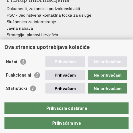
Dokumenti, zakonski i podzakonski akti
PSC - Jedinstvena kontaktna točka za usluge
Službenica za informiranje
Javna nabava
Strategija, planovi i izvješća
Savjetovanja sa zainteresiranom javnošću
Ova stranica upotrebljava kolačiće
Nužni
Prihvaćam
Ne prihvaćam
Korisne poveznice
Funkcionalni
Prihvaćam
Ne prihvaćam
Vlada RH
AZOO
Statistički
Prihvaćam
Ne prihvaćam
ASOO
AMPEU
CARNET
Prihvaćam odabrane
NCVVO
Prihvaćam sve
Povratak na vrh