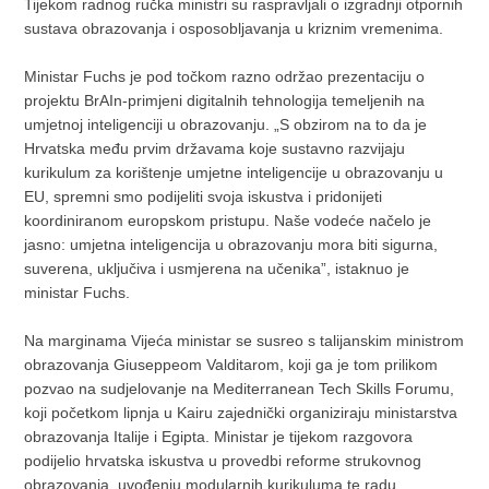
Tijekom radnog ručka ministri su raspravljali o izgradnji otpornih
sustava obrazovanja i osposobljavanja u kriznim vremenima.
Ministar Fuchs je pod točkom razno održao prezentaciju o
projektu BrAIn-primjeni digitalnih tehnologija temeljenih na
umjetnoj inteligenciji u obrazovanju. „S obzirom na to da je
Hrvatska među prvim državama koje sustavno razvijaju
kurikulum za korištenje umjetne inteligencije u obrazovanju u
EU, spremni smo podijeliti svoja iskustva i pridonijeti
koordiniranom europskom pristupu. Naše vodeće načelo je
jasno: umjetna inteligencija u obrazovanju mora biti sigurna,
suverena, uključiva i usmjerena na učenika”, istaknuo je
ministar Fuchs.
Na marginama Vijeća ministar se susreo s talijanskim ministrom
obrazovanja Giuseppeom Valditarom, koji ga je tom prilikom
pozvao na sudjelovanje na Mediterranean Tech Skills Forumu,
koji početkom lipnja u Kairu zajednički organiziraju ministarstva
obrazovanja Italije i Egipta. Ministar je tijekom razgovora
podijelio hrvatska iskustva u provedbi reforme strukovnog
obrazovanja, uvođenju modularnih kurikuluma te radu