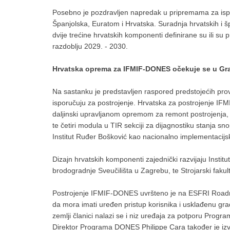
Posebno je pozdravljen napredak u pripremama za is
Španjolska, Euratom i Hrvatska. Suradnja hrvatskih i š
dvije trećine hrvatskih komponenti definirane su ili s
razdoblju 2029. - 2030.
Hrvatska oprema za IFMIF-DONES očekuje se u Gran
Na sastanku je predstavljen raspored predstojećih pro
isporučuju za postrojenje. Hrvatska za postrojenje
daljinski upravljanom opremom za remont postrojenja, su
te četiri modula u TIR sekciji za dijagnostiku stanja sn
Institut Ruđer Bošković kao nacionalno implementacij
Dizajn hrvatskih komponenti zajednički razvijaju Institut 
brodogradnje Sveučilišta u Zagrebu, te Strojarski faku
Postrojenje IFMIF-DONES uvršteno je na ESFRI Roadmap
da mora imati uređen pristup korisnika i usklađenu gr
zemlji članici nalazi se i niz uređaja za potporu Progr
Direktor Programa DONES Philippe Cara također je izv