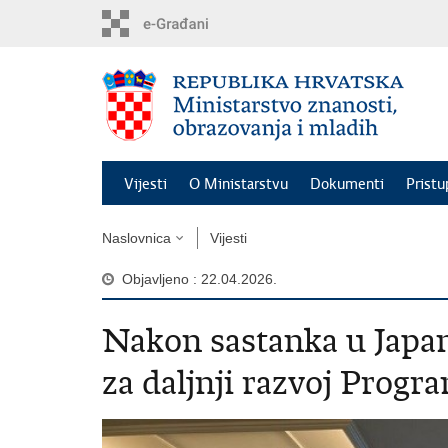
Preskoči
na
glavni
sadržaj
Vijesti
O Ministarstvu
Dokumenti
Pristu
Naslovnica
Vijesti
Objavljeno : 22.04.2026.
Nakon sastanka u Japan
za daljnji razvoj Pro