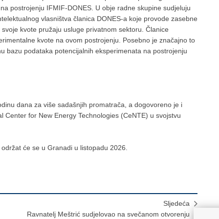
m na postrojenju IFMIF-DONES. U obje radne skupine sudjeluju
u intelektualnog vlasništva članica DONES-a koje provode zasebne
svoje kvote pružaju usluge privatnom sektoru. Članice
sperimentalne kvote na ovom postrojenju. Posebno je značajno to
bnu bazu podataka potencijalnih eksperimenata na postrojenju
godinu dana za više sadašnjih promatrača, a dogovoreno je i
rial Center for New Energy Technologies (CeNTE) u svojstvu
držat će se u Granadi u listopadu 2026.
Sljedeća
Ravnatelj Meštrić sudjelovao na svečanom otvorenju