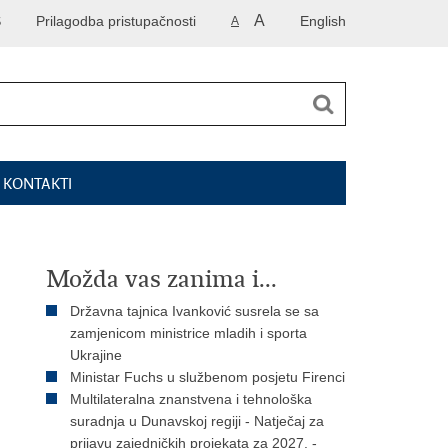
A
S
Prilagodba pristupačnosti
English
A
I KONTAKTI
Možda vas zanima i...
Državna tajnica Ivanković susrela se sa
zamjenicom ministrice mladih i sporta
Ukrajine
Ministar Fuchs u službenom posjetu Firenci
Multilateralna znanstvena i tehnološka
suradnja u Dunavskoj regiji - Natječaj za
prijavu zajedničkih projekata za 2027. -