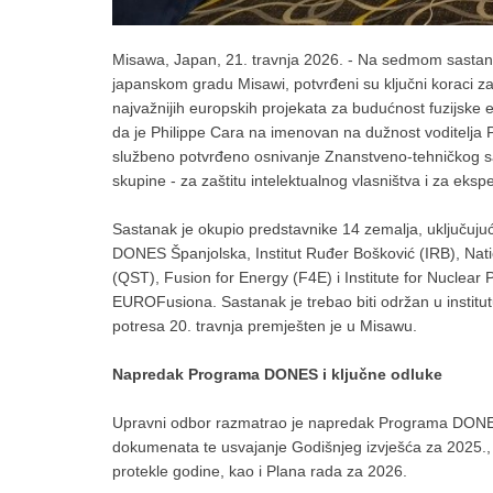
Misawa, Japan, 21. travnja 2026. - Na sedmom sas
japanskom gradu Misawi, potvrđeni su ključni koraci
najvažnijih europskih projekata za budućnost fuzijske
da je Philippe Cara na imenovan na dužnost voditelja 
službeno potvrđeno osnivanje Znanstveno-tehničkog s
skupine - za zaštitu intelektualnog vlasništva i za eks
Sastanak je okupio predstavnike 14 zemalja, uključuju
DONES Španjolska, Institut Ruđer Bošković (IRB), Nat
(QST), Fusion for Energy (F4E) i Institute for Nuclear P
EUROFusiona. Sastanak je trebao biti održan u insti
potresa 20. travnja premješten je u Misawu.
Napredak Programa DONES i ključne odluke
Upravni odbor razmatrao je napredak Programa DONES,
dokumenata te usvajanje Godišnjeg izvješća za 2025., 
protekle godine, kao i Plana rada za 2026.