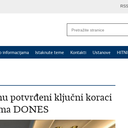
RS
p informacijama
Istaknute teme
Kontakti
Ustanove
HITN
u potvrđeni ključni koraci
grama DONES