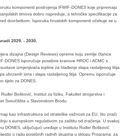
poruku komponenti postrojenja IFMIF-DONES koje pripremaju
panjolskih timova dobro napreduje, a tehničke specifikacije za
u pred dovršetkom. Isporuka hrvatskih komponenti očekuje se u
adi 2029. - 2030.
vjera dizajna (Design Reviews) opreme koju zemlje članice
 IFMIF-DONES isporučuje posebne kranove HROC i ACMC s
stave izmjenjivača topline za hlađenje slapa rastaljenog litija
opa ubrzanih iona i slapa rastaljenog litija. Opremu isporučuje
sko tijelo za DONES.
Ruđer Bošković, Institut za fiziku, Fakultet strojarstva i
ltet Sveučilišta u Slavonskom Brodu.
 kao infrastruktura od strateške važnosti za EU, što znači
adnju s europskom regulativom za zaštitu od zračenja. U svakoj
amu DONES, uključujući uređaje u Institutu Ruđer Bošković.
ijestio o radu posebnih radnih skupina u sklopu Programa: za