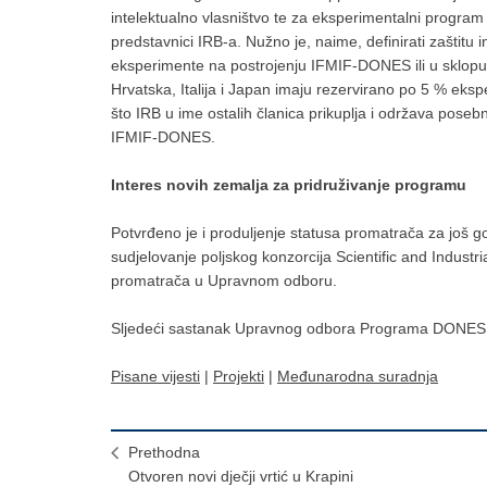
intelektualno vlasništvo te za eksperimentalni progra
predstavnici IRB-a. Nužno je, naime, definirati zaštit
eksperimente na postrojenju IFMIF-DONES ili u sklopu 
Hrvatska, Italija i Japan imaju rezervirano po 5 % ek
što IRB u ime ostalih članica prikuplja i održava pose
IFMIF-DONES.
Interes novih zemalja za pridruživanje programu
Potvrđeno je i produljenje statusa promatrača za još 
sudjelovanje poljskog konzorcija Scientific and Indust
promatrača u Upravnom odboru.
Sljedeći sastanak Upravnog odbora Programa DONES o
Pisane vijesti
|
Projekti
|
Međunarodna suradnja
Prethodna
Otvoren novi dječji vrtić u Krapini