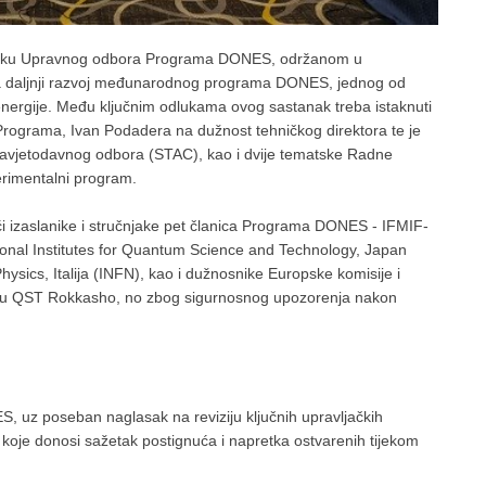
tanku Upravnog odbora Programa DONES, održanom u
 za daljnji razvoj međunarodnog programa DONES, jednog od
 energije. Među ključnim odlukama ovog sastanak treba istaknuti
Programa, Ivan Podadera na dužnost tehničkog direktora te je
avjetodavnog odbora (STAC), kao i dvije tematske Radne
perimentalni program.
ći izaslanike i stručnjake pet članica Programa DONES - IFMIF-
ional Institutes for Quantum Science and Technology, Japan
hysics, Italija (INFN), kao i dužnosnike Europske komisije i
tutu QST Rokkasho, no zbog sigurnosnog upozorenja nakon
 uz poseban naglasak na reviziju ključnih upravljačkih
koje donosi sažetak postignuća i napretka ostvarenih tijekom