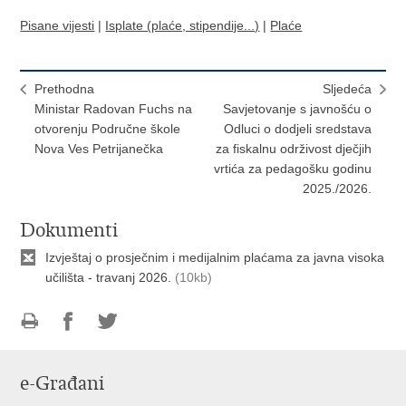
Pisane vijesti
|
Isplate (plaće, stipendije...)
|
Plaće
Prethodna
Sljedeća
Ministar Radovan Fuchs na
Savjetovanje s javnošću o
otvorenju Područne škole
Odluci o dodjeli sredstava
Nova Ves Petrijanečka
za fiskalnu održivost dječjih
vrtića za pedagošku godinu
2025./2026.
Dokumenti
Izvještaj o prosječnim i medijalnim plaćama za javna visoka
učilišta - travanj 2026.
(10kb)
Ispiši
Podijeli
Podijeli
stranicu
na
na
e-Građani
Facebooku
Twitteru