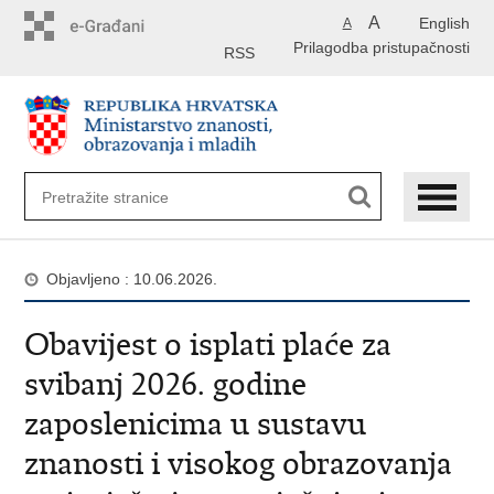
Preskoči
A
English
A
na
Prilagodba pristupačnosti
glavni
RSS
sadržaj
Objavljeno : 10.06.2026.
Obavijest o isplati plaće za
svibanj 2026. godine
zaposlenicima u sustavu
znanosti i visokog obrazovanja