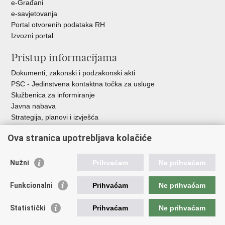
e-Građani
e-savjetovanja
Portal otvorenih podataka RH
Izvozni portal
Pristup informacijama
Dokumenti, zakonski i podzakonski akti
PSC - Jedinstvena kontaktna točka za usluge
Službenica za informiranje
Javna nabava
Strategija, planovi i izvješća
Savjetovanja sa zainteresiranom javnošću
Ova stranica upotrebljava kolačiće
Nužni
Prihvaćam
Ne prihvaćam
Korisne poveznice
Funkcionalni
Prihvaćam
Ne prihvaćam
Vlada RH
AZOO
Statistički
Prihvaćam
Ne prihvaćam
ASOO
AMPEU