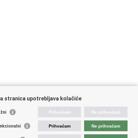
a stranica upotrebljava kolačiće
orisne poveznice
žni
Prihvaćam
Ne prihvaćam
ada RH
nkcionalni
Prihvaćam
Ne prihvaćam
OO
OO