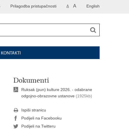
A
S
Prilagodba pristupačnosti
English
A
I KONTAKTI
Dokumenti
Ruksak (pun) kulture 2026. - odabrane
odgojno-obrazovne ustanove
(1925kb)
Ispiši stranicu
Podijeli na Facebooku
Podijeli na Twitteru