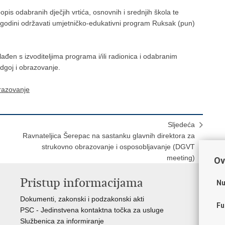
opis odabranih dječjih vrtića, osnovnih i srednjih škola te
 godini održavati umjetničko-edukativni program Ruksak (pun)
đen s izvoditeljima programa i/ili radionica i odabranim
odgoj i obrazovanje.
razovanje
Sljedeća
Ravnateljica Šerepac na sastanku glavnih direktora za
strukovno obrazovanje i osposobljavanje (DGVT
meeting)
Ov
Pristup informacijama
K
Nu
Dokumenti, zakonski i podzakonski akti
Vl
Fu
PSC - Jedinstvena kontaktna točka za usluge
AZ
Službenica za informiranje
AS