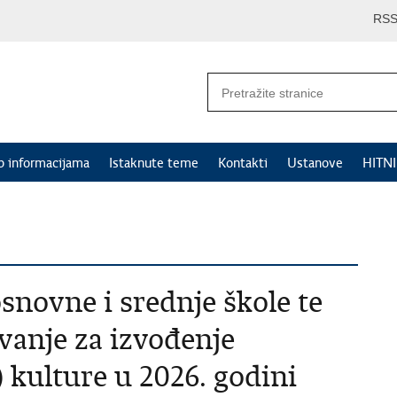
RS
p informacijama
Istaknute teme
Kontakti
Ustanove
HITN
osnovne i srednje škole te
ovanje za izvođenje
kulture u 2026. godini