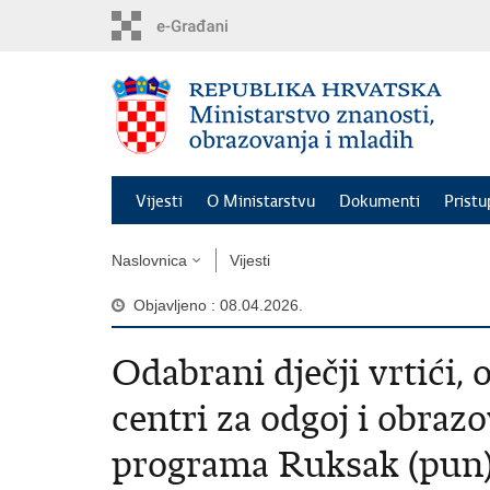
Preskoči
na
glavni
sadržaj
Vijesti
O Ministarstvu
Dokumenti
Pristu
Naslovnica
Vijesti
Objavljeno : 08.04.2026.
Odabrani dječji vrtići, 
centri za odgoj i obraz
programa Ruksak (pun) 