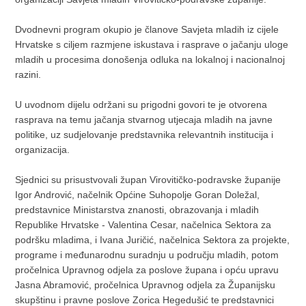
Dvodnevni program okupio je članove Savjeta mladih iz cijele
Hrvatske s ciljem razmjene iskustava i rasprave o jačanju uloge
mladih u procesima donošenja odluka na lokalnoj i nacionalnoj
razini.
U uvodnom dijelu održani su prigodni govori te je otvorena
rasprava na temu jačanja stvarnog utjecaja mladih na javne
politike, uz sudjelovanje predstavnika relevantnih institucija i
organizacija.
Sjednici su prisustvovali župan Virovitičko-podravske županije
Igor Andrović, načelnik Općine Suhopolje Goran Doležal,
predstavnice Ministarstva znanosti, obrazovanja i mladih
Republike Hrvatske - Valentina Cesar, načelnica Sektora za
podršku mladima, i Ivana Juričić, načelnica Sektora za projekte,
programe i međunarodnu suradnju u području mladih, potom
pročelnica Upravnog odjela za poslove župana i opću upravu
Jasna Abramović, pročelnica Upravnog odjela za Županijsku
skupštinu i pravne poslove Zorica Hegedušić te predstavnici