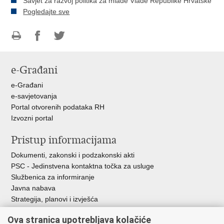
Savjet za razvoj politika za mlade Vlade Republike Hrvatske
Pogledajte sve
Ispiši
Podijeli
Podijeli
stranicu
na
na
e-Građani
Facebooku
Twitteru
e-Građani
e-savjetovanja
Portal otvorenih podataka RH
Izvozni portal
Pristup informacijama
Dokumenti, zakonski i podzakonski akti
PSC - Jedinstvena kontaktna točka za usluge
Službenica za informiranje
Javna nabava
Strategija, planovi i izvješća
Savjetovanja sa zainteresiranom javnošću
Ova stranica upotrebljava kolačiće