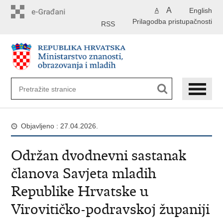
Preskoči
A
English
A
na
Prilagodba pristupačnosti
glavni
RSS
sadržaj
Objavljeno : 27.04.2026.
Održan dvodnevni sastanak
članova Savjeta mladih
Republike Hrvatske u
Virovitičko-podravskoj županiji