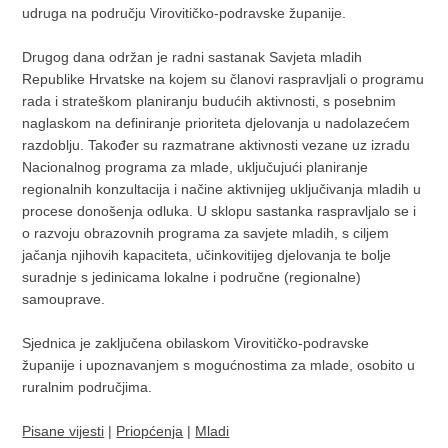
udruga na području Virovitičko-podravske županije.
Drugog dana održan je radni sastanak Savjeta mladih
Republike Hrvatske na kojem su članovi raspravljali o programu
rada i strateškom planiranju budućih aktivnosti, s posebnim
naglaskom na definiranje prioriteta djelovanja u nadolazećem
razdoblju. Također su razmatrane aktivnosti vezane uz izradu
Nacionalnog programa za mlade, uključujući planiranje
regionalnih konzultacija i načine aktivnijeg uključivanja mladih u
procese donošenja odluka. U sklopu sastanka raspravljalo se i
o razvoju obrazovnih programa za savjete mladih, s ciljem
jačanja njihovih kapaciteta, učinkovitijeg djelovanja te bolje
suradnje s jedinicama lokalne i područne (regionalne)
samouprave.
Sjednica je zaključena obilaskom Virovitičko-podravske
županije i upoznavanjem s mogućnostima za mlade, osobito u
ruralnim područjima.
Pisane vijesti
|
Priopćenja
|
Mladi