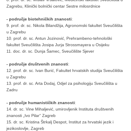
Zagrebu, Klinički bolnički centar Sestre milosrdnice
- područje biotehničkih znanosti
:
9. prof. dr. sc. Nikola Bilandžija, Agronomski fakultet Sveučilišta
u Zagrebu
10. prof. dr. sc. Antun Jozinović, Prehrambeno-tehnološki
fakultet Sveučilišta Josipa Jurja Strossmayera u Osijeku
11. doc. dr. sc. Dunja Šamec, Sveučilište Sjever
- područje društvenih znanosti
:
12. prof. dr. sc. Ivan Burić, Fakultet hrvatskih studija Sveučilišta
u Zagrebu
13. prof. dr. sc. Arta Dodaj, Odjel za psihologiju Sveučilišta u
Zadru
- područje humanističkih znanosti
:
14. dr. sc. Vine Mihaljević, umirovljenik Instituta društvenih
znanosti „Ivo Pilar“ Zagreb
15. dr. sc. Kristina Štrkalj Despot, Institut za hrvatski jezik i
jezikoslovlje, Zagreb