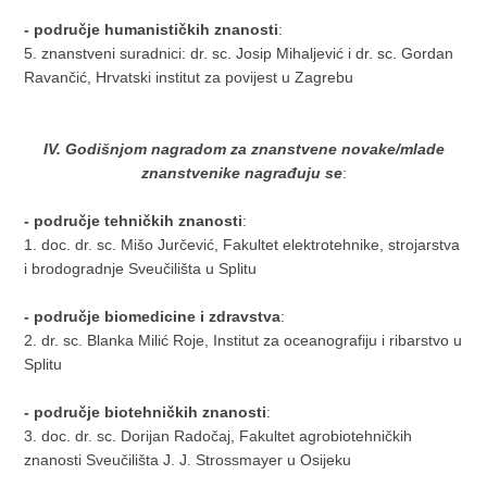
- područje humanističkih znanosti
:
5. znanstveni suradnici: dr. sc. Josip Mihaljević i dr. sc. Gordan
Ravančić, Hrvatski institut za povijest u Zagrebu
IV. Godišnjom nagradom za znanstvene novake/mlade
znanstvenike nagrađuju se
:
- područje tehničkih znanosti
:
1. doc. dr. sc. Mišo Jurčević, Fakultet elektrotehnike, strojarstva
i brodogradnje Sveučilišta u Splitu
- područje biomedicine i zdravstva
:
2. dr. sc. Blanka Milić Roje, Institut za oceanografiju i ribarstvo u
Splitu
- područje biotehničkih znanosti
:
3. doc. dr. sc. Dorijan Radočaj, Fakultet agrobiotehničkih
znanosti Sveučilišta J. J. Strossmayer u Osijeku