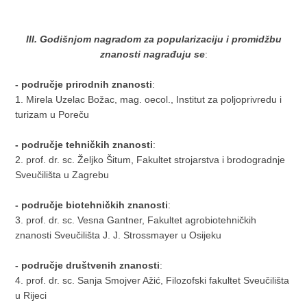
III. Godišnjom nagradom za popularizaciju i promidžbu
znanosti nagrađuju se
:
- područje prirodnih znanosti
:
1. Mirela Uzelac Božac, mag. oecol., Institut za poljoprivredu i
turizam u Poreču
- područje tehničkih znanosti
:
2. prof. dr. sc. Željko Šitum, Fakultet strojarstva i brodogradnje
Sveučilišta u Zagrebu
- područje biotehničkih znanosti
:
3. prof. dr. sc. Vesna Gantner, Fakultet agrobiotehničkih
znanosti Sveučilišta J. J. Strossmayer u Osijeku
- područje društvenih znanosti
:
4. prof. dr. sc. Sanja Smojver Ažić, Filozofski fakultet Sveučilišta
u Rijeci