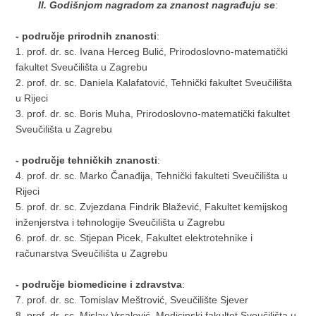
II. Godišnjom nagradom za znanost nagrađuju se
:
- područje prirodnih znanosti
:
1. prof. dr. sc. Ivana Herceg Bulić, Prirodoslovno-matematički
fakultet Sveučilišta u Zagrebu
2. prof. dr. sc. Daniela Kalafatović, Tehnički fakultet Sveučilišta
u Rijeci
3. prof. dr. sc. Boris Muha, Prirodoslovno-matematički fakultet
Sveučilišta u Zagrebu
- područje tehničkih znanosti
:
4. prof. dr. sc. Marko Čanađija, Tehnički fakulteti Sveučilišta u
Rijeci
5. prof. dr. sc. Zvjezdana Findrik Blažević, Fakultet kemijskog
inženjerstva i tehnologije Sveučilišta u Zagrebu
6. prof. dr. sc. Stjepan Picek, Fakultet elektrotehnike i
računarstva Sveučilišta u Zagrebu
- područje biomedicine i zdravstva
:
7. prof. dr. sc. Tomislav Meštrović, Sveučilište Sjever
8. prof. dr. sc. Mislav Vrsalović, Medicinski fakultet Sveučilišta u