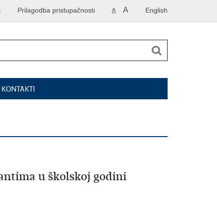
A
S
Prilagodba pristupačnosti
English
A
I KONTAKTI
antima u školskoj godini