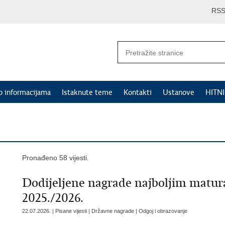
RS
p informacijama
Istaknute teme
Kontakti
Ustanove
HITN
Pronađeno 58 vijesti.
Dodijeljene nagrade najboljim matur
2025./2026.
22.07.2026. | Pisane vijesti | Državne nagrade | Odgoj i obrazovanje