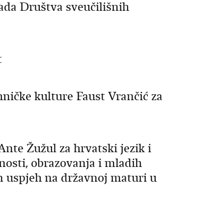
ada Društva sveučilišnih
t
ničke kulture Faust Vrančić za
nte Žužul za hrvatski jezik i
nosti, obrazovanja i mladih
n uspjeh na državnoj maturi u