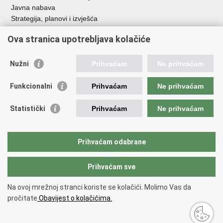
Javna nabava
Strategija, planovi i izvješća
Savjetovanja sa zainteresiranom javnošću
Ova stranica upotrebljava kolačiće
Nužni
Prihvaćam
Ne prihvaćam
Korisne poveznice
Funkcionalni
Prihvaćam
Ne prihvaćam
Vlada RH
AZOO
Statistički
Prihvaćam
Ne prihvaćam
ASOO
AMPEU
CARNET
Prihvaćam odabrane
NCVVO
Prihvaćam sve
Povratak na vrh
Na ovoj mrežnoj stranci koriste se kolačići. Molimo Vas da
Copyright © 2026 Ministarstvo znanosti, obrazovanja i mladih.
Uvjeti
pročitate
Obavijest o kolačićima.
korištenja
Izjava o pristupačnosti