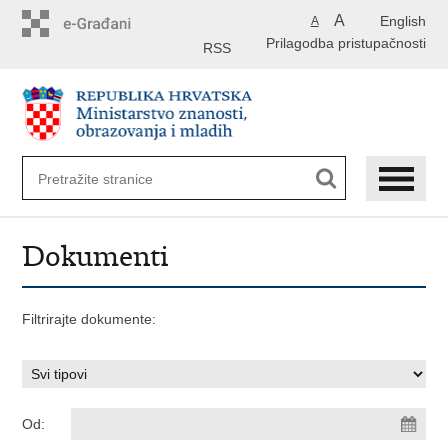
Preskoči
A
English
A
na
Prilagodba pristupačnosti
glavni
RSS
sadržaj
Dokumenti
Filtrirajte dokumente:
Od: