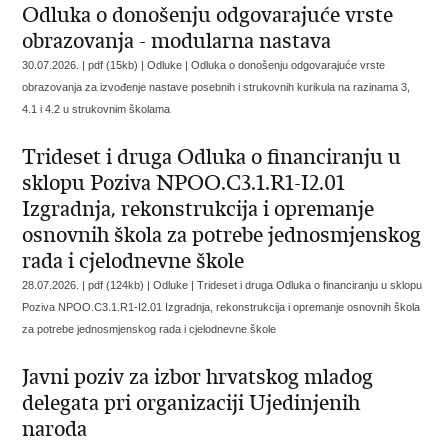
Odluka o donošenju odgovarajuće vrste
obrazovanja - modularna nastava
30.07.2026. | pdf (15kb) | Odluke |
Odluka o donošenju odgovarajuće vrste
obrazovanja za izvođenje nastave posebnih i strukovnih kurikula na razinama 3,
4.1 i 4.2 u strukovnim školama
Trideset i druga Odluka o financiranju u
sklopu Poziva NPOO.C3.1.R1-I2.01
Izgradnja, rekonstrukcija i opremanje
osnovnih škola za potrebe jednosmjenskog
rada i cjelodnevne škole
28.07.2026. | pdf (124kb) | Odluke |
Trideset i druga Odluka o financiranju u sklopu
Poziva NPOO.C3.1.R1-I2.01 Izgradnja, rekonstrukcija i opremanje osnovnih škola
za potrebe jednosmjenskog rada i cjelodnevne škole
Javni poziv za izbor hrvatskog mladog
delegata pri organizaciji Ujedinjenih
naroda