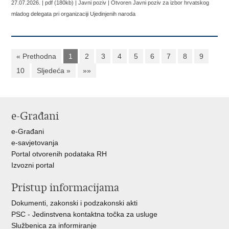
27.07.2026. | pdf (180kb) | Javni poziv |
Otvoren Javni poziv za izbor hrvatskog
mladog delegata pri organizaciji Ujedinjenih naroda
« Prethodna
1
2
3
4
5
6
7
8
9
10
Sljedeća »
»»
e-Građani
e-Građani
e-savjetovanja
Portal otvorenih podataka RH
Izvozni portal
Pristup informacijama
Dokumenti, zakonski i podzakonski akti
PSC - Jedinstvena kontaktna točka za usluge
Službenica za informiranje