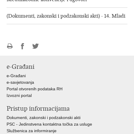
(Dokumenti, zakonski i podzakonski akti) - 14. Mladi
Ispiši
Podijeli
Podijeli
stranicu
na
na
e-Građani
Facebooku
Twitteru
e-Građani
e-savjetovanja
Portal otvorenih podataka RH
Izvozni portal
Pristup informacijama
Dokumenti, zakonski i podzakonski akti
PSC - Jedinstvena kontaktna točka za usluge
Službenica za informiranje