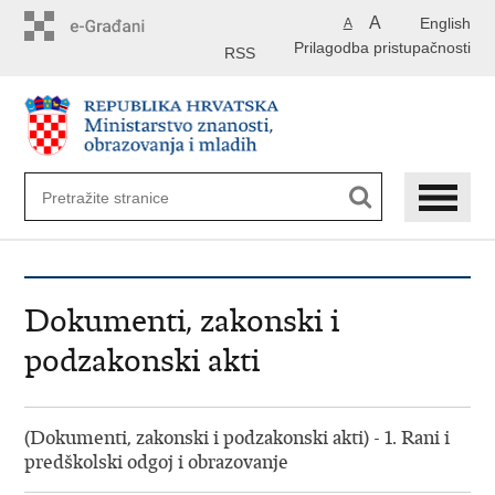
Preskoči
A
English
A
na
Prilagodba pristupačnosti
glavni
RSS
sadržaj
Dokumenti, zakonski i
podzakonski akti
(Dokumenti, zakonski i podzakonski akti) - 1. Rani i
predškolski odgoj i obrazovanje