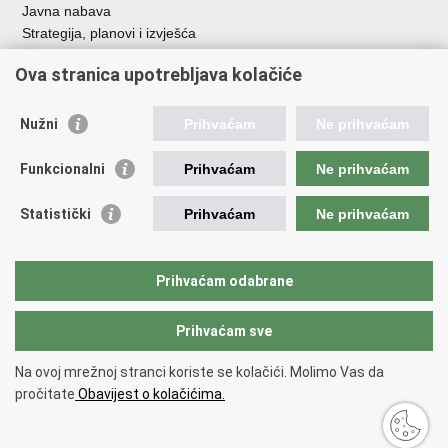
Javna nabava
Strategija, planovi i izvješća
Savjetovanja sa zainteresiranom javnošću
Ova stranica upotrebljava kolačiće
Nužni
Prihvaćam
Ne prihvaćam
Korisne poveznice
Funkcionalni
Prihvaćam
Ne prihvaćam
Vlada RH
AZOO
Statistički
Prihvaćam
Ne prihvaćam
ASOO
AMPEU
CARNET
Prihvaćam odabrane
NCVVO
Prihvaćam sve
Povratak na vrh
Na ovoj mrežnoj stranci koriste se kolačići. Molimo Vas da
Copyright © 2026 Ministarstvo znanosti, obrazovanja i mladih.
Uvjeti
pročitate
Obavijest o kolačićima.
korištenja
Izjava o pristupačnosti