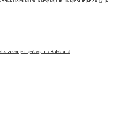
 na žrtve Holokausta. Kampanja
#ČuvajmoČinjenice
je
obrazovanje i sjećanje na Holokaust