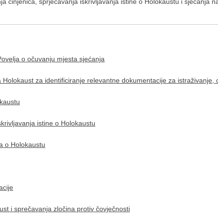
a činjenica, sprječavanja iskrivljavanja istine o Holokaustu i sjećanja
ovelja o očuvanju mjesta sjećanja
lokaust za identificiranje relevantne dokumentacije za istraživanje, 
okaustu
krivljavanja istine o Holokaustu
a o Holokaustu
acije
t i sprečavanja zločina protiv čovječnosti