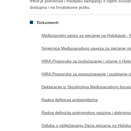
IHRA je pokrenula i medijsku kampanju s ciljem očuvanj
dostupna i na hrvatskome jeziku.
Dokumenti
:
Međunarodni savez za sjećanje na Holokaust - P
Smjernice Međunarodnog saveza za sjećanje na Ho
IHRA
Preporuke za podučavanje i učenje o Hol
I
HRA
Preporuke za prepoznavanje i suzbijanje is
Deklaracija iz Stockholma Međunarodnog forum
Radna definicija antisemitizma
Radna definicija antiromskog rasizma i diskrimin
Odluka o obilježavanju Dana sjećanja na Holokaus