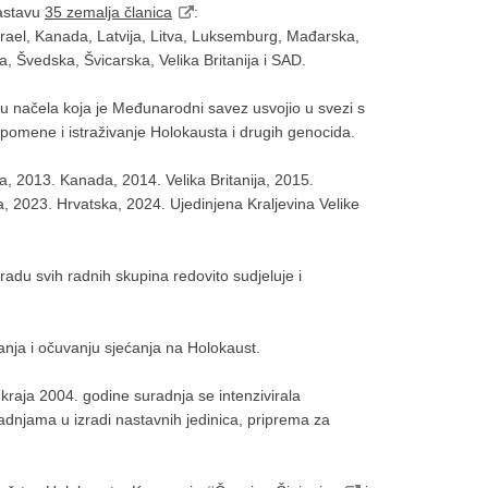
sastavu
35 zemalja članica
:
 Izrael, Kanada, Latvija, Litva, Luksemburg, Mađarska,
 Švedska, Švicarska, Velika Britanija i SAD.
 načela koja je Međunarodni savez usvojio u svezi s
pomene i istraživanje Holokausta i drugih genocida.
, 2013. Kanada, 2014. Velika Britanija, 2015.
 2023. Hrvatska, 2024. Ujedinjena Kraljevina Velike
adu svih radnih skupina redovito sudjeluje i
anja i očuvanju sjećanja na Holokaust.
raja 2004. godine suradnja se intenzivirala
dnjama u izradi nastavnih jedinica, priprema za