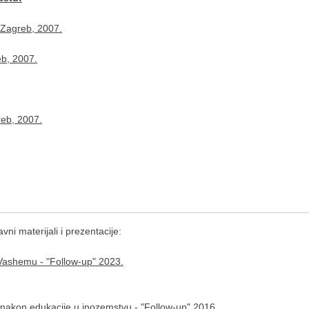
 Zagreb, 2007.
eb, 2007.
reb, 2007.
ni materijali i prezentacije:
Vashemu - "Follow-up" 2023.
ci nakon edukacije u inozemstvu - "Follow-up" 2016.