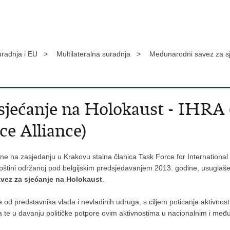
radnja i EU >
Multilateralna suradnja >
Međunarodni savez za sj
jećanje na Holokaust - IHRA 
e Alliance)
ne na zasjedanju u Krakovu stalna članica Task Force for Internatio
skupštini održanoj pod belgijskim predsjedavanjem 2013. godine, usugl
vez za sjećanje na Holokaust
.
d predstavnika vlada i nevladinih udruga, s ciljem poticanja aktivnosti
 te u davanju političke potpore ovim aktivnostima u nacionalnim i me