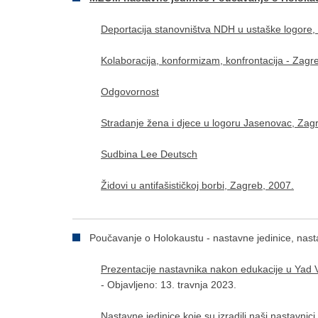
Deportacija stanovništva NDH u ustaške logore,
Kolaboracija, konformizam, konfrontacija - Zagr
Odgovornost
Stradanje žena i djece u logoru Jasenovac, Zag
Sudbina Lee Deutsch
Židovi u antifašističkoj borbi, Zagreb, 2007.
Poučavanje o Holokaustu - nastavne jedinice, nastav
Prezentacije nastavnika nakon edukacije u Yad 
- Objavljeno: 13. travnja 2023.
Nastavne jedinice koje su izradili naši nastavni