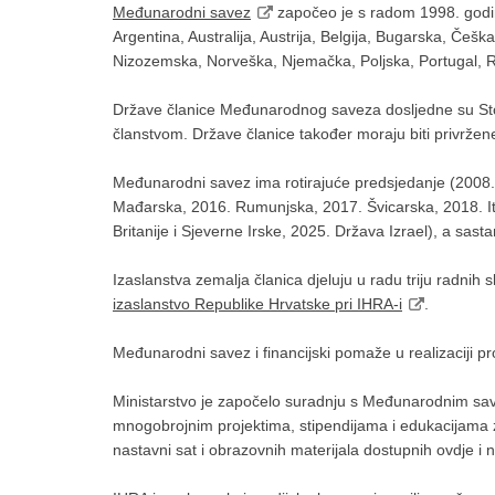
Međunarodni savez
započeo je s radom 1998. godin
Argentina, Australija, Austrija, Belgija, Bugarska, Češk
Nizozemska, Norveška, Njemačka, Poljska, Portugal, Ru
Države članice Međunarodnog saveza dosljedne su Stoc
članstvom. Države članice također moraju biti privrže
Međunarodni savez ima rotirajuće predsjedanje (2008. A
Mađarska, 2016. Rumunjska, 2017. Švicarska, 2018. It
Britanije i Sjeverne Irske, 2025. Država Izrael), a sas
Izaslanstva zemalja članica djeluju u radu triju radni
izaslanstvo Republike Hrvatske pri IHRA-i
.
Međunarodni savez i financijski pomaže u realizaciji p
Ministarstvo je započelo suradnju s Međunarodnim sav
mnogobrojnim projektima, stipendijama i edukacijama 
nastavni sat i obrazovnih materijala dostupnih ovdje i 