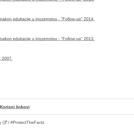
ci nakon edukacije u inozemstvu - "Follow-up" 2014.
ci nakon edukacije u inozemstvu - "Follow-up" 2013.
- 2007.
Korisni linkovi
e
/ #ProtectTheFacts