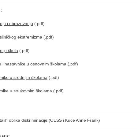
u
:
oju i obrazovanju
(.pdf)
silničkog ekstremizma
(.pdf)
lje škola
(.pdf)
 i nastavnike u osnovnim školama
(.pdf)
nike u srednjim školama
(.pdf)
nike u strukovnim školama
(.pdf)
stalih oblika diskriminacije (OESS i Kuće Anne Frank)
ustu: