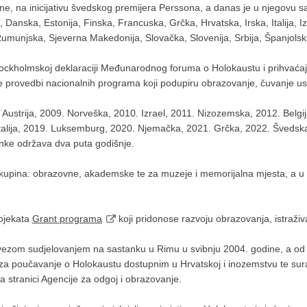
e, na inicijativu švedskog premijera Perssona, a danas je u njegovu 
a, Danska, Estonija, Finska, Francuska, Grčka, Hrvatska, Irska, Italija,
munjska, Sjeverna Makedonija, Slovačka, Slovenija, Srbija, Španjolska,
kholmskoj deklaraciji Međunarodnog foruma o Holokaustu i prihvaćaju
ne provedbi nacionalnih programa koji podupiru obrazovanje, čuvanje us
ustrija, 2009. Norveška, 2010. Izrael, 2011. Nizozemska, 2012. Belgija
alija, 2019. Luksemburg, 2020. Njemačka, 2021. Grčka, 2022. Švedska,
tanke održava dva puta godišnje.
h skupina: obrazovne, akademske te za muzeje i memorijalna mjesta, a u r
rojekata
Grant programa
koji pridonose razvoju obrazovanja, istraživ
ezom sudjelovanjem na sastanku u Rimu u svibnju 2004. godine, a od k
za poučavanje o Holokaustu dostupnim u Hrvatskoj i inozemstvu te sura
na stranici Agencije za odgoj i obrazovanje.