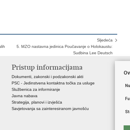
Sljedeća
lih
5. MZO nastavna jedinica Poučavanje o Holokaustu:
Sudbina Lee Deutsch
Pristup informacijama
K
Ov
Dokumenti, zakonski i podzakonski akti
Vl
PSC - Jedinstvena kontaktna točka za usluge
AZ
Nu
Službenica za informiranje
AS
Javna nabava
AM
Fu
Strategija, planovi i izvješća
CA
Savjetovanja sa zainteresiranom javnošću
NC
St