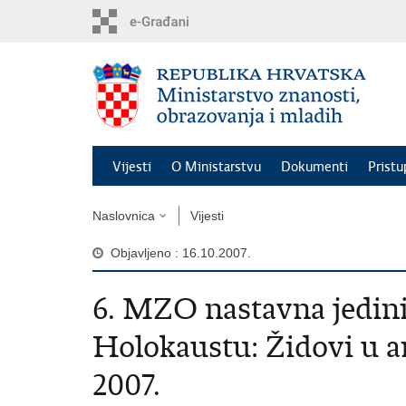
Preskoči
na
glavni
sadržaj
Vijesti
O Ministarstvu
Dokumenti
Pristu
Naslovnica
Vijesti
Objavljeno : 16.10.2007.
6. MZO nastavna jedin
Holokaustu: Židovi u an
2007.