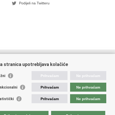
Podijeli na Twitteru
orisne poveznice
a stranica upotrebljava kolačiće
ada RH
OO
žni
Prihvaćam
Ne prihvaćam
OO
PEU
nkcionalni
Prihvaćam
Ne prihvaćam
RNET
VVO
atistički
Prihvaćam
Ne prihvaćam