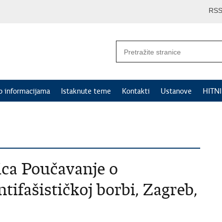
RS
p informacijama
Istaknute teme
Kontakti
Ustanove
HITN
ica Poučavanje o
tifašističkoj borbi, Zagreb,