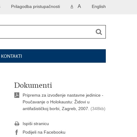
A
S
Prilagodba pristupačnosti
English
A
I KONTAKTI
Dokumenti
Priprema za izvođenje nastavne jedinice -
Poučavanje o Holokaustu: Židovi u
antifašističkoj borbi, Zagreb, 2007.
(348kb)
Ispiši stranicu
Podijeli na Facebooku