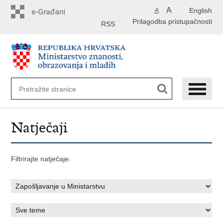
Preskoči
A
English
A
na
Prilagodba pristupačnosti
glavni
RSS
sadržaj
Natječaji
Filtrirajte natječaje: