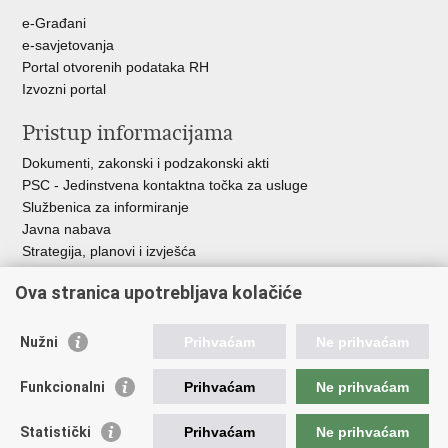
e-Građani
e-savjetovanja
Portal otvorenih podataka RH
Izvozni portal
Pristup informacijama
Dokumenti, zakonski i podzakonski akti
PSC - Jedinstvena kontaktna točka za usluge
Službenica za informiranje
Javna nabava
Strategija, planovi i izvješća
Savjetovanja sa zainteresiranom javnošću
Ova stranica upotrebljava kolačiće
Nužni
Prihvaćam
Ne prihvaćam
Korisne poveznice
Funkcionalni
Prihvaćam
Ne prihvaćam
Vlada RH
AZOO
Statistički
Prihvaćam
Ne prihvaćam
ASOO