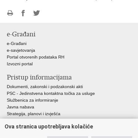
Ispiši
Podijeli
Podijeli
stranicu
na
na
e-Građani
Facebooku
Twitteru
e-Građani
e-savjetovanja
Portal otvorenih podataka RH
Izvozni portal
Pristup informacijama
Dokumenti, zakonski i podzakonski akti
PSC - Jedinstvena kontaktna točka za usluge
Službenica za informiranje
Javna nabava
Strategija, planovi i izvješća
Savjetovanja sa zainteresiranom javnošću
Ova stranica upotrebljava kolačiće