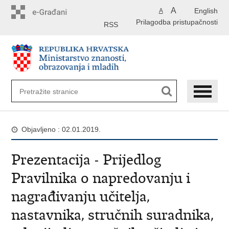
Preskoči
A
English
A
na
Prilagodba pristupačnosti
glavni
RSS
sadržaj
Objavljeno : 02.01.2019.
Prezentacija - Prijedlog
Pravilnika o napredovanju i
nagrađivanju učitelja,
nastavnika, stručnih suradnika,