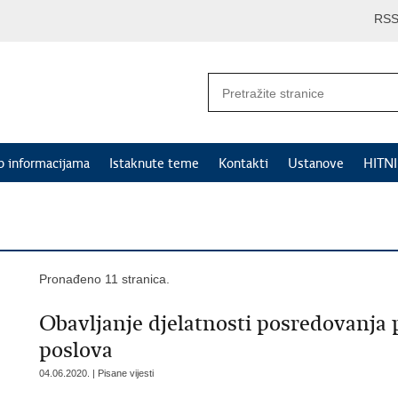
RS
p informacijama
Istaknute teme
Kontakti
Ustanove
HITN
Pronađeno 11 stranica.
Obavljanje djelatnosti posredovanja 
poslova
04.06.2020. | Pisane vijesti