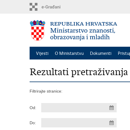
Preskoči
na
glavni
sadržaj
Vijesti
O Ministarstvu
Dokumenti
Pristu
Rezultati pretraživanja
Filtrirajte stranice:
Od:
Do: