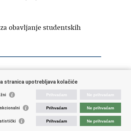
a obavljanje studentskih
a stranica upotrebljava kolačiće
orisne poveznice
žni
Prihvaćam
Ne prihvaćam
ada RH
nkcionalni
Prihvaćam
Ne prihvaćam
OO
OO
atistički
Prihvaćam
Ne prihvaćam
PEU
RNET