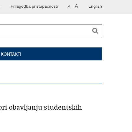
A
S
Prilagodba pristupačnosti
English
A
I KONTAKTI
pri obavljanju studentskih