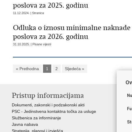
poslova za 2025. godinu
11.12.2024. | Stranica
Odluka o iznosu minimalne naknade z
poslova za 2026. godinu
31.10.2025. | Pisane vijesti
« Prethodna
1
2
Sljedeća »
Ov
Pristup informacijama
K
Nu
Dokumenti, zakonski i podzakonski akti
Vl
Fu
PSC - Jedinstvena kontaktna točka za usluge
AZ
Službenica za informiranje
AS
St
Javna nabava
AM
Strategija, planovi i izvješća
CA