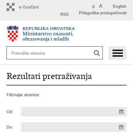
Preskoči
A
English
A
na
Prilagodba pristupačnosti
glavni
RSS
sadržaj
Rezultati pretraživanja
Filtrirajte stranice:
Od:
Do: