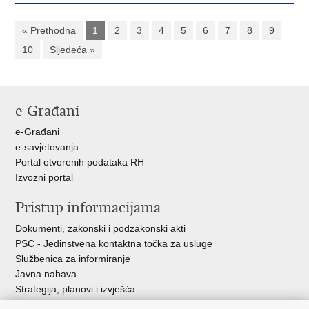
« Prethodna
1
2
3
4
5
6
7
8
9
10
Sljedeća »
e-Građani
e-Građani
e-savjetovanja
Portal otvorenih podataka RH
Izvozni portal
Pristup informacijama
Dokumenti, zakonski i podzakonski akti
PSC - Jedinstvena kontaktna točka za usluge
Službenica za informiranje
Javna nabava
Strategija, planovi i izvješća
Savjetovanja sa zainteresiranom javnošću