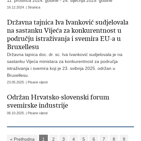
11. prosinca 2024. godine - 24. siječnja 2025. godine
16.12.2024. | Stranica
Državna tajnica Iva Ivanković sudjelovala
na sastanku Vijeća za konkurentnost u
području istraživanja i svemira EU-a u
Bruxellesu
Državna tajnica doc. dr. sc. Iva Ivanković sudjelovala je na
sastanku Vijeća ministara za konkurentnost za područja
istraživanja i svemira koji je 23. svibnja 2025. održan u
Bruxellesu.
23.05.2025. | Pisane vijesti
Održan Hrvatsko-slovenski forum
svemirske industrije
06.10.2025. | Pisane vijesti
« Prethodna
1
2
3
4
5
6
7
8
9