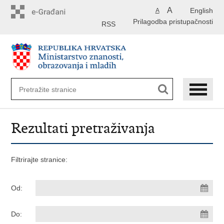
Preskoči
A
English
A
na
Prilagodba pristupačnosti
glavni
RSS
sadržaj
Rezultati pretraživanja
Filtrirajte stranice:
Od:
Do: