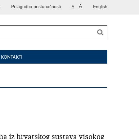
A
S
Prilagodba pristupačnosti
English
A
I KONTAKTI
a iz hrvatskog sustava visokog