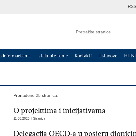
RS
p informacijama
Istaknute teme
Kontakti
Ustanove
HITN
Pronađeno 25 stranica.
O projektima i inicijativama
11.05.2026. | Stranica
Delegacija OECD-a u posjetu dionicim