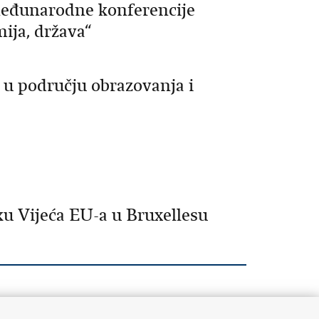
međunarodne konferencije
mija, država“
u području obrazovanja i
ku Vijeća EU-a u Bruxellesu