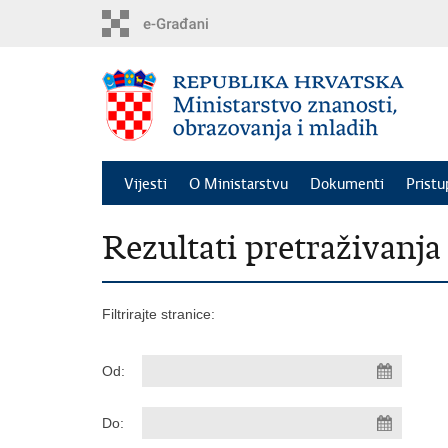
Preskoči
na
glavni
sadržaj
Vijesti
O Ministarstvu
Dokumenti
Pristu
Rezultati pretraživanja
Filtrirajte stranice:
Od:
Do: