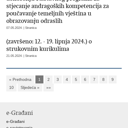
stjecanje andragoških kompetencija za
poučavanje temeljnih vještina u
obrazovanju odraslih
07.05.2024. | Stranica
(završeno: 12. - 19. lipnja 2024.) o
strukovnim kurikulima
21.05.2024. | Stranica
« Prethodna
1
2
3
4
5
6
7
8
9
10
Sljedeća »
»»
e-Građani
e-Građani
e-savjetovanja