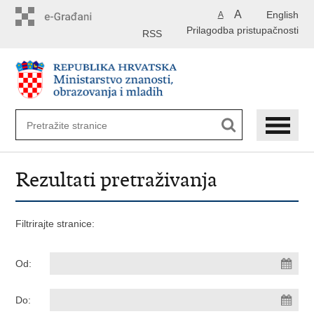
Preskoči
A
English
A
na
Prilagodba pristupačnosti
glavni
RSS
sadržaj
Rezultati pretraživanja
Filtrirajte stranice:
Od:
Do: