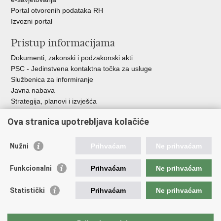
Portal otvorenih podataka RH
Izvozni portal
Pristup informacijama
Dokumenti, zakonski i podzakonski akti
PSC - Jedinstvena kontaktna točka za usluge
Službenica za informiranje
Javna nabava
Strategija, planovi i izvješća
Savjetovanja sa zainteresiranom javnošću
Ova stranica upotrebljava kolačiće
Nužni
Prihvaćam
Ne prihvaćam
Korisne poveznice
Funkcionalni
Prihvaćam
Ne prihvaćam
Vlada RH
AZOO
Statistički
Prihvaćam
Ne prihvaćam
ASOO
AMPEU
CARNET