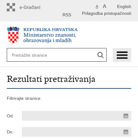
Preskoči
A
English
A
na
Prilagodba pristupačnosti
glavni
RSS
sadržaj
Rezultati pretraživanja
Filtrirajte stranice:
Od:
Do: