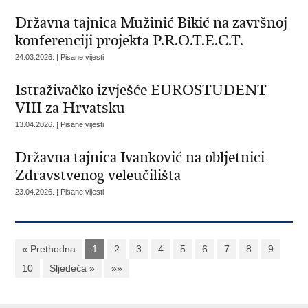
Državna tajnica Mužinić Bikić na završnoj
konferenciji projekta P.R.O.T.E.C.T.
24.03.2026. | Pisane vijesti
Istraživačko izvješće EUROSTUDENT
VIII za Hrvatsku
13.04.2026. | Pisane vijesti
Državna tajnica Ivanković na obljetnici
Zdravstvenog veleučilišta
23.04.2026. | Pisane vijesti
« Prethodna
1
2
3
4
5
6
7
8
9
10
Sljedeća »
»»