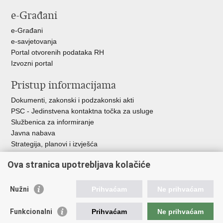
e-Građani
e-Građani
e-savjetovanja
Portal otvorenih podataka RH
Izvozni portal
Pristup informacijama
Dokumenti, zakonski i podzakonski akti
PSC - Jedinstvena kontaktna točka za usluge
Službenica za informiranje
Javna nabava
Strategija, planovi i izvješća
Savjetovanja sa zainteresiranom javnošću
Ova stranica upotrebljava kolačiće
Nužni
Prihvaćam
Ne prihvaćam
Korisne poveznice
Funkcionalni
Prihvaćam
Ne prihvaćam
Vlada RH