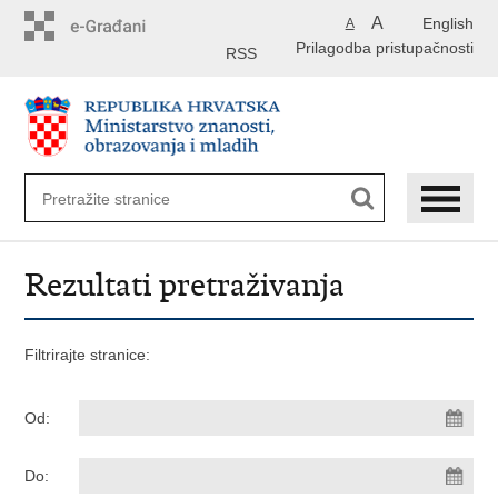
Preskoči
A
English
A
na
Prilagodba pristupačnosti
glavni
RSS
sadržaj
Rezultati pretraživanja
Filtrirajte stranice:
Od:
Do: