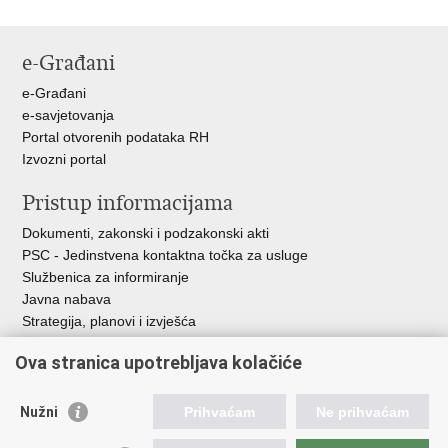
e-Građani
e-Građani
e-savjetovanja
Portal otvorenih podataka RH
Izvozni portal
Pristup informacijama
Dokumenti, zakonski i podzakonski akti
PSC - Jedinstvena kontaktna točka za usluge
Službenica za informiranje
Javna nabava
Strategija, planovi i izvješća
Savjetovanja sa zainteresiranom javnošću
Ova stranica upotrebljava kolačiće
Nužni
Prihvaćam
Ne prihvaćam
Korisne poveznice