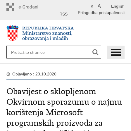
Preskoči
A
English
A
na
Prilagodba pristupačnosti
glavni
RSS
sadržaj
Objavljeno : 29.10.2020.
Obavijest o sklopljenom
Okvirnom sporazumu o najmu
korištenja Microsoft
programskih proizvoda za