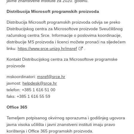
javne znanstvene institute za 2020. godinu.
Distribucija Microsoft programskih proizvoda
Distribucija Microsoft programskih proizvoda odvija se preko
Distribucijskog centra za Microsoftove proizvode Sveučilišnog
računskog centra Srce. Informacije o poslovima koordinacije,
distribucije MS proizvoda i licenci možete pronaći na sljedećem
linku:
https://www.srce.unizg.hr/msref
.
Kontakt Distribucijskog centra za Microsoftove programske
proizvode
mskoordinatori:
msref@srce.hr
javnost:
helpdesk@srce.hr
telefon: +385 1 616 51 00
faks: +385 1 616 55 59
Office 365
Temeljem potpisanog okvirnog sporazuma i godišnjeg ugovora
javna visoka učilišta i javni znanstveni instituti imaju pravo
korištenja i Office 365 programskih proizvoda.