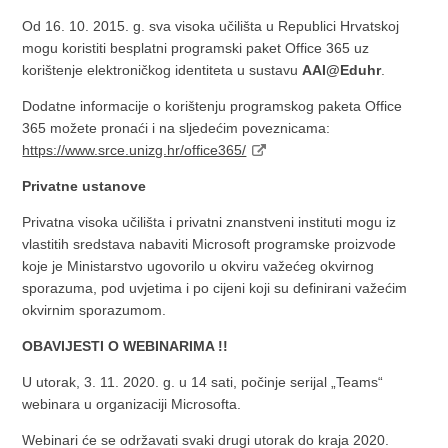
Od 16. 10. 2015. g. sva visoka učilišta u Republici Hrvatskoj
mogu koristiti besplatni programski paket Office 365 uz
korištenje elektroničkog identiteta u sustavu
AAI@Eduhr
.
Dodatne informacije o korištenju programskog paketa Office
365 možete pronaći i na sljedećim poveznicama:
https://www.srce.unizg.hr/office365/
Privatne ustanove
Privatna visoka učilišta i privatni znanstveni instituti mogu iz
vlastitih sredstava nabaviti Microsoft programske proizvode
koje je Ministarstvo ugovorilo u okviru važećeg okvirnog
sporazuma, pod uvjetima i po cijeni koji su definirani važećim
okvirnim sporazumom.
OBAVIJESTI O WEBINARIMA !!
U utorak, 3. 11. 2020. g. u 14 sati, počinje serijal „Teams“
webinara u organizaciji Microsofta.
Webinari će se održavati svaki drugi utorak do kraja 2020.