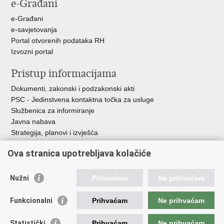
e-Građani
Facebooku
Twitteru
e-Građani
e-savjetovanja
Portal otvorenih podataka RH
Izvozni portal
Pristup informacijama
Dokumenti, zakonski i podzakonski akti
PSC - Jedinstvena kontaktna točka za usluge
Službenica za informiranje
Javna nabava
Strategija, planovi i izvješća
Savjetovanja sa zainteresiranom javnošću
Ova stranica upotrebljava kolačiće
Nužni
Prihvaćam
Ne prihvaćam
Korisne poveznice
Funkcionalni
Prihvaćam
Ne prihvaćam
Vlada RH
AZOO
Statistički
Prihvaćam
Ne prihvaćam