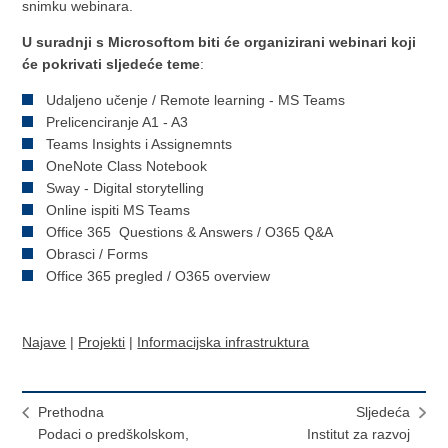
snimku webinara.
U suradnji s Microsoftom biti će organizirani webinari koji
će pokrivati sljedeće teme
:
Udaljeno učenje / Remote learning - MS Teams
Prelicenciranje A1 - A3
Teams Insights i Assignemnts
OneNote Class Notebook
Sway - Digital storytelling
Online ispiti MS Teams
Office 365 Questions & Answers / O365 Q&A
Obrasci / Forms
Office 365 pregled / O365 overview
Najave
|
Projekti
|
Informacijska infrastruktura
Prethodna
Sljedeća
Podaci o predškolskom,
Institut za razvoj