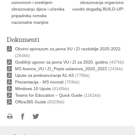
osnovnom i srednjem
obrazovanja organizira
obrazovanju djece i učenika
uvodni događaj BUILD-UP!
pripadnika romske
nacionalne manjine
Dokumenti
Okvirni sporazum za javna VU i ZI razdoblje 2020-2022
(264kb)
Godišnji ugovor za javna VU i ZI za 2020. godinu
(437kb)
MS licence_VU i ZI_Popis ustanova_2020_2022
(243kb)
Upute za prelicenciranje A1-A3
(778kb)
Prezentacija - MS novosti
(759kb)
Windows 10 Upute
(6140kb)
Teams for Education – Quick Guide
(1161kb)
Office365 Guide
(8329kb)
Ispiši
Podijeli
Podijeli
stranicu
na
na