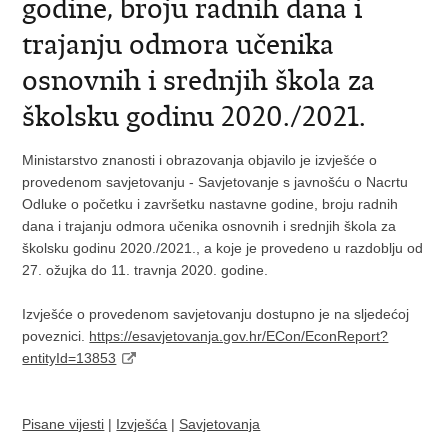
godine, broju radnih dana i
trajanju odmora učenika
osnovnih i srednjih škola za
školsku godinu 2020./2021.
Ministarstvo znanosti i obrazovanja objavilo je izvješće o
provedenom savjetovanju - Savjetovanje s javnošću o Nacrtu
Odluke o početku i završetku nastavne godine, broju radnih
dana i trajanju odmora učenika osnovnih i srednjih škola za
školsku godinu 2020./2021., a koje je provedeno u razdoblju od
27. ožujka do 11. travnja 2020. godine.
Izvješće o provedenom savjetovanju dostupno je na sljedećoj
poveznici.
https://esavjetovanja.gov.hr/ECon/EconReport?
entityId=13853
Pisane vijesti
|
Izvješća
|
Savjetovanja