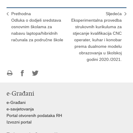
Prethodna
Sljedeća
Odluka o dodjeli sredstava
Eksperimentalna provedba
osnovnim školama za
strukovnih kurikuluma za
nabavu laptopa/hibridnih
stjecanje kvalifikacija CNC
računala za područne škole
operater, kuhar i konobar
prema dualnome modelu
obrazovanja u školskoj
godini 2020./2021.
Ispiši
Podijeli
Podijeli
stranicu
na
na
e-Građani
Facebooku
Twitteru
e-Građani
e-savjetovanja
Portal otvorenih podataka RH
Izvozni portal