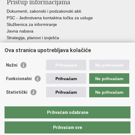
Pristup informacijama
Dokumenti, zakonski i podzakonski akti
PSC - Jedinstvena kontaktna točka za usluge
Službenica za informiranje
Javna nabava
Strategija, planovi i izvješća
Savjetovanja sa zainteresiranom javnošću
Ova stranica upotrebljava kolačiće
Nužni
Prihvaćam
Ne prihvaćam
Korisne poveznice
Funkcionalni
Prihvaćam
Ne prihvaćam
Vlada RH
AZOO
Statistički
Prihvaćam
Ne prihvaćam
ASOO
AMPEU
CARNET
Prihvaćam odabrane
NCVVO
Prihvaćam sve