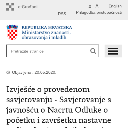
Preskoči
A
English
A
na
Prilagodba pristupačnosti
glavni
RSS
sadržaj
Objavljeno : 20.05.2020.
Izvješće o provedenom
savjetovanju - Savjetovanje s
javnošću o Nacrtu Odluke o
početku i završetku nastavne