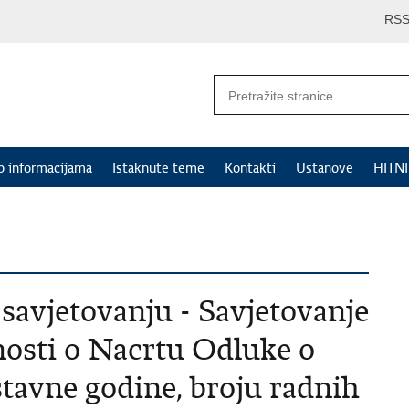
RS
p informacijama
Istaknute teme
Kontakti
Ustanove
HITN
savjetovanju - Savjetovanje
nosti o Nacrtu Odluke o
stavne godine, broju radnih