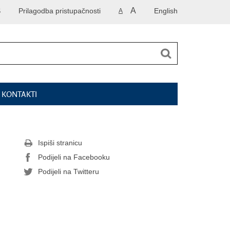
A
S
Prilagodba pristupačnosti
English
A
I KONTAKTI
Ispiši stranicu
Podijeli na Facebooku
Podijeli na Twitteru