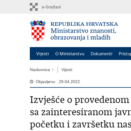
Preskoči
na
glavni
sadržaj
Vijesti
O Ministarstvu
Dokumenti
Pristu
Naslovnica
Vijesti
Objavljeno : 29.04.2022.
Izvješće o provedenom 
sa zainteresiranom jav
početku i završetku na