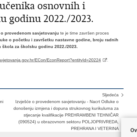
 učenika osnovnih i
ku godinu 2022./2023.
e o provedenom savjetovanju
te je time završen proces
uke o početku i završetku nastavne godine, broju radnih
h škola za školsku godinu 2022./2023.
savjetovanja.gov.hr/ECon/EconReport?entityId=20224
.
Sljedeća
ni
Izvješće o provedenom savjetovanju - Nacrt Odluke o
donošenju izmjena i dopuna strukovnog kurikuluma za
stjecanje kvalifikacije PREHRAMBENI TEHNIČAR
(090524) u obrazovnom sektoru POLJOPRIVREDA,
PREHRANA I VETERINA
Ov