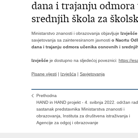
dana i trajanju odmora
srednjih škola za škols
Ministarstvo znanosti i obrazovanja objavljuje
Izvješć
savjetovanja sa zainteresiranom javnosti
o Nacrtu Odl
dana i trajanju odmora učenika osnovnih i srednji
Izvješće
je dostupno na sljedećoj poveznici:
https://e
Pisane vijesti
|
Izvješća
|
Savjetovanja
Prethodna
HAND in HAND projekt - 4. svibnja 2022. održan rad
sastanak predstavnika Ministarstva znanosti i
obrazovanja, Instituta za društvena istraživanja i
Agencije za odgoj i obrazovanje