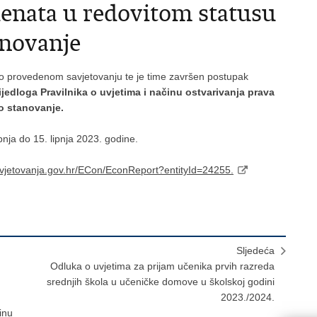
denata u redovitom statusu
anovanje
e o provedenom savjetovanju te je time završen postupak
ijedloga Pravilnika o uvjetima i načinu ostvarivanja prava
o stanovanje.
ipnja do 15. lipnja 2023. godine.
avjetovanja.gov.hr/ECon/EconReport?entityId=24255.
Sljedeća
Odluka o uvjetima za prijam učenika prvih razreda
srednjih škola u učeničke domove u školskoj godini
2023./2024.
inu