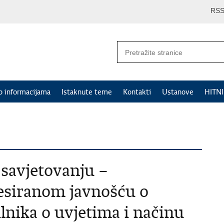
RS
p informacijama
Istaknute teme
Kontakti
Ustanove
HITN
savjetovanju –
resiranom javnošću o
lnika o uvjetima i načinu