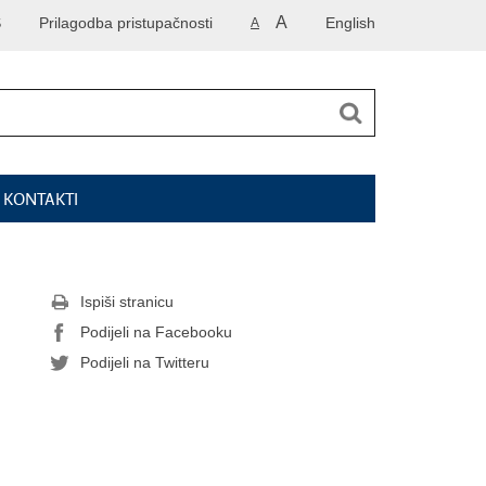
A
S
Prilagodba pristupačnosti
English
A
I KONTAKTI
Ispiši stranicu
Podijeli na Facebooku
Podijeli na Twitteru