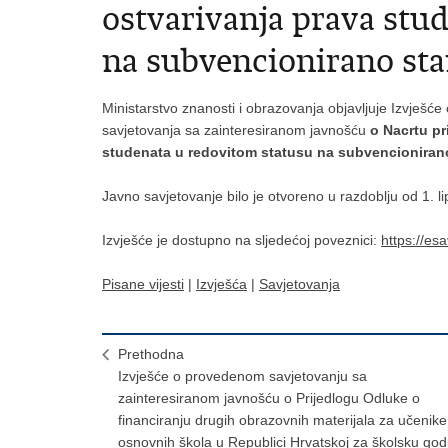
ostvarivanja prava stu
na subvencionirano st
Ministarstvo znanosti i obrazovanja objavljuje Izvješć
savjetovanja sa zainteresiranom javnošću
o Nacrtu pr
studenata u redovitom statusu na subvencioniran
Javno savjetovanje bilo je otvoreno u razdoblju od 1. l
Izvješće je dostupno na sljedećoj poveznici:
https://es
Pisane vijesti
|
Izvješća
|
Savjetovanja
Prethodna
Izvješće o provedenom savjetovanju sa
zainteresiranom javnošću o Prijedlogu Odluke o
financiranju drugih obrazovnih materijala za učenike
osnovnih škola u Republici Hrvatskoj za školsku god