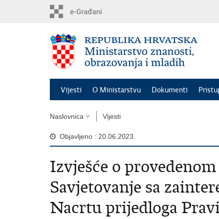
Preskoči
na
glavni
sadržaj
Vijesti
O Ministarstvu
Dokumenti
Pristu
Naslovnica
Vijesti
Objavljeno : 20.06.2023.
Izvješće o provedenom 
Savjetovanje sa zainte
Nacrtu prijedloga Pravi