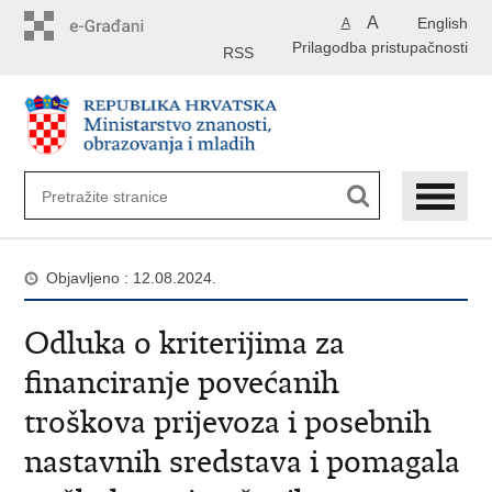
Preskoči
A
English
A
na
Prilagodba pristupačnosti
glavni
RSS
sadržaj
Objavljeno : 12.08.2024.
Odluka o kriterijima za
financiranje povećanih
troškova prijevoza i posebnih
nastavnih sredstava i pomagala