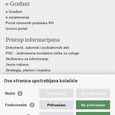
e-Građani
Facebooku
Twitteru
e-Građani
e-savjetovanja
Portal otvorenih podataka RH
Izvozni portal
Pristup informacijama
Dokumenti, zakonski i podzakonski akti
PSC - Jedinstvena kontaktna točka za usluge
Službenica za informiranje
Javna nabava
Strategija, planovi i izvješća
Savjetovanja sa zainteresiranom javnošću
Ova stranica upotrebljava kolačiće
Nužni
Prihvaćam
Ne prihvaćam
Korisne poveznice
Funkcionalni
Prihvaćam
Ne prihvaćam
Vlada RH
AZOO