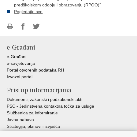
predškolskom odgoju i obrazovanju (RPOO)“
Pogledajte sve
Ispiši
Podijeli
Podijeli
stranicu
na
na
e-Građani
Facebooku
Twitteru
e-Građani
e-savjetovanja
Portal otvorenih podataka RH
Izvozni portal
Pristup informacijama
Dokumenti, zakonski i podzakonski akti
PSC - Jedinstvena kontaktna točka za usluge
Službenica za informiranje
Javna nabava
Strategija, planovi i izvješća
Savjetovanja sa zainteresiranom javnošću