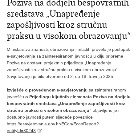
Poziva na dodjelu bespovratnih
sredstava „Unapređenje
zapošljivosti kroz stručnu
praksu u visokom obrazovanju“
Ministarstvo znanosti, obrazovanja i mladih provelo je postupak
e-savjetovanja sa zainteresiranom javnošću u cilju pripreme
Poziva na dostavu projektnih prijedloga „Unapređenje
zapošljivosti kroz stručnu praksu u visokom obrazovanju“.
Savjetovanje je bilo otvoreno od 2. do 18. travnja 2025.
Izvješće o provedenom e-savjetovanj
u sa zainteresiranom
javnošću
o Prijedlogu ključnih elemenata Poziva na dodjelu
bespovratnih sredstava „Unapređenje zapošljivosti kroz
stručnu praksu u visokom obrazovanju“
objavljeno je i
dostupno javnosti putem sljedeće poveznice
https://esavjetovanja.gov.hr/ECon/EconReport?
entityId=30243
.