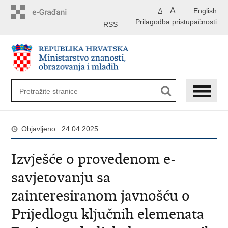
Preskoči
A
English
A
na
Prilagodba pristupačnosti
glavni
RSS
sadržaj
Objavljeno : 24.04.2025.
Izvješće o provedenom e-
savjetovanju sa
zainteresiranom javnošću o
Prijedlogu ključnih elemenata