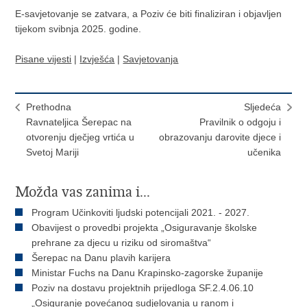
E-savjetovanje se zatvara, a Poziv će biti finaliziran i objavljen
tijekom svibnja 2025. godine.
Pisane vijesti
|
Izvješća
|
Savjetovanja
Prethodna
Sljedeća
Ravnateljica Šerepac na
Pravilnik o odgoju i
otvorenju dječjeg vrtića u
obrazovanju darovite djece i
Svetoj Mariji
učenika
Možda vas zanima i...
Program Učinkoviti ljudski potencijali 2021. - 2027.
Obavijest o provedbi projekta „Osiguravanje školske
prehrane za djecu u riziku od siromaštva“
Šerepac na Danu plavih karijera
Ministar Fuchs na Danu Krapinsko-zagorske županije
Poziv na dostavu projektnih prijedloga SF.2.4.06.10
„Osiguranje povećanog sudjelovanja u ranom i