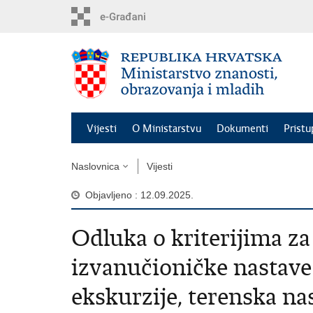
Preskoči
na
glavni
sadržaj
Vijesti
O Ministarstvu
Dokumenti
Pristu
Naslovnica
Vijesti
Objavljeno : 12.09.2025.
Odluka o kriterijima za
izvanučioničke nastave (
ekskurzije, terenska nas