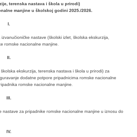
zije, terenska nastava i škola u prirodi)
nalne manjine u školskoj godini 2025./2026.
I.
izvanučioničke nastave (školski izlet, školska ekskurzija,
ike romske nacionalne manjine.
II.
, školska ekskurzija, terenska nastava i škola u prirodi) za
siguravanje dodatne potpore pripadnicima romske nacionalne
 pripadnika romske nacionalne manjine.
III.
 nastave za pripadnike romske nacionalne manjine u iznosu do
IV.