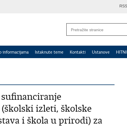
RS
p informacijama
Istaknute teme
Kontakti
Ustanove
HITN
 sufinanciranje
školski izleti, školske
tava i škola u prirodi) za