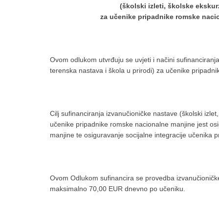
(školski izleti, školske ekskur
za učenike pripadnike romske nacio
Ovom odlukom utvrđuju se uvjeti i načini sufinanciranja 
terenska nastava i škola u prirodi) za učenike pripadn
Cilj sufinanciranja izvanučioničke nastave (školski izlet
učenike pripadnike romske nacionalne manjine jest o
manjine te osiguravanje socijalne integracije učenika
Ovom Odlukom sufinancira se provedba izvanučioničke
maksimalno 70,00 EUR dnevno po učeniku.