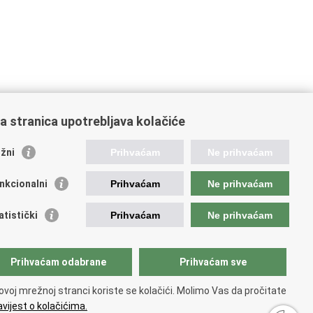
a stranica upotrebljava kolačiće
orisne poveznice
žni
Prihvaćam
Ne prihvaćam
ada RH
nkcionalni
Prihvaćam
Ne prihvaćam
OO
OO
atistički
Prihvaćam
Ne prihvaćam
PEU
RNET
VVO
Prihvaćam odabrane
Prihvaćam sve
ovoj mrežnoj stranci koriste se kolačići. Molimo Vas da pročitate
vijest o kolačićima.