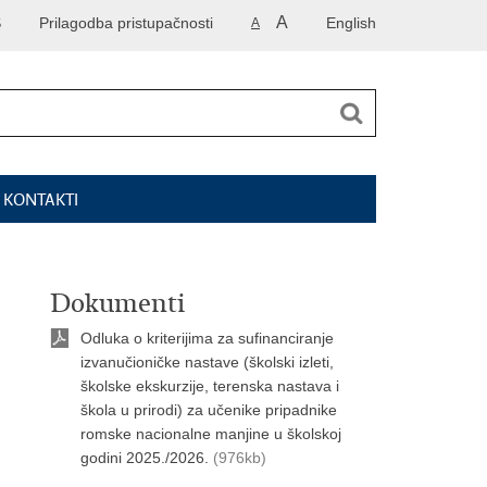
A
S
Prilagodba pristupačnosti
English
A
I KONTAKTI
Dokumenti
Odluka o kriterijima za sufinanciranje
izvanučioničke nastave (školski izleti,
školske ekskurzije, terenska nastava i
škola u prirodi) za učenike pripadnike
romske nacionalne manjine u školskoj
godini 2025./2026.
(976kb)