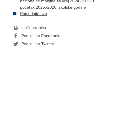
nacionalne manjine za kraj 2024./2025. i
početak 2025./2026. školske godine
Pogledajte sve
Ispiši stranicu
Podijeli na Facebooku
Podijeli na Twitteru