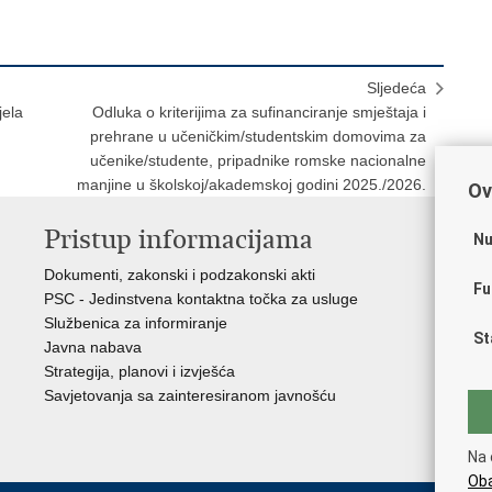
Sljedeća
jela
Odluka o kriterijima za sufinanciranje smještaja i
prehrane u učeničkim/studentskim domovima za
učenike/studente, pripadnike romske nacionalne
manjine u školskoj/akademskoj godini 2025./2026.
Ov
Pristup informacijama
K
Nu
Dokumenti, zakonski i podzakonski akti
Vl
Fu
PSC - Jedinstvena kontaktna točka za usluge
AZ
Službenica za informiranje
AS
St
Javna nabava
AM
Strategija, planovi i izvješća
CA
Savjetovanja sa zainteresiranom javnošću
NC
Na 
Oba