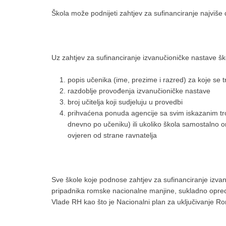
Škola može podnijeti zahtjev za sufinanciranje najviše 
Uz zahtjev za sufinanciranje izvanučioničke nastave šk
popis učenika (ime, prezime i razred) za koje se t
razdoblje provođenja izvanučioničke nastave
broj učitelja koji sudjeluju u provedbi
prihvaćena ponuda agencije sa svim iskazanim t
dnevno po učeniku) ili ukoliko škola samostalno o
ovjeren od strane ravnatelja
Sve škole koje podnose zahtjev za sufinanciranje izvan
pripadnika romske nacionalne manjine, sukladno opre
Vlade RH kao što je Nacionalni plan za uključivanje R