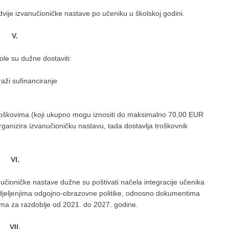
dvije izvanučioničke nastave po učeniku u školskoj godini.
V.
ole su dužne dostaviti:
raži sufinanciranje
roškovima (koji ukupno mogu iznositi do maksimalno 70,00 EUR
rganizira izvanučioničku nastavu, tada dostavlja troškovnik
VI.
učioničke nastave dužne su poštivati načela integracije učenika
djeljenjima odgojno-obrazovne politike, odnosno dokumentima
oma za razdoblje od 2021. do 2027. godine.
VII.