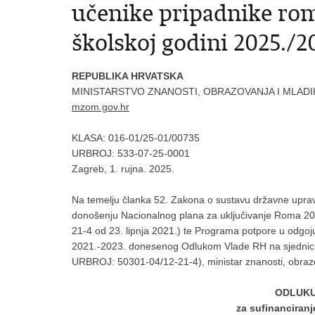
učenike pripadnike ro
školskoj godini 2025./2
REPUBLIKA HRVATSKA
MINISTARSTVO ZNANOSTI, OBRAZOVANJA I MLADI
mzom.gov.hr
KLASA: 016-01/25-01/00735
URBROJ:
533-07-25-0001
Zagreb, 1. rujna. 2025.
Na temelju članka 52. Zakona o sustavu državne uprav
donošenju Nacionalnog plana za uključivanje Roma 
21-4 od 23. lipnja 2021.) te Programa potpore u odgo
2021.-2023. donesenog Odlukom Vlade RH na sjednici
URBROJ: 50301-04/12-21-4), ministar znanosti, obrazo
ODLUKU
za sufinanciran