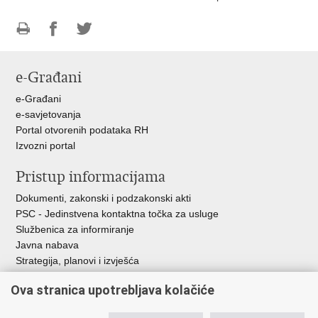
Ispiši
Podijeli
Podijeli
stranicu
na
na
e-Građani
Facebooku
Twitteru
e-Građani
e-savjetovanja
Portal otvorenih podataka RH
Izvozni portal
Pristup informacijama
Dokumenti, zakonski i podzakonski akti
PSC - Jedinstvena kontaktna točka za usluge
Službenica za informiranje
Javna nabava
Strategija, planovi i izvješća
Savjetovanja sa zainteresiranom javnošću
Ova stranica upotrebljava kolačiće