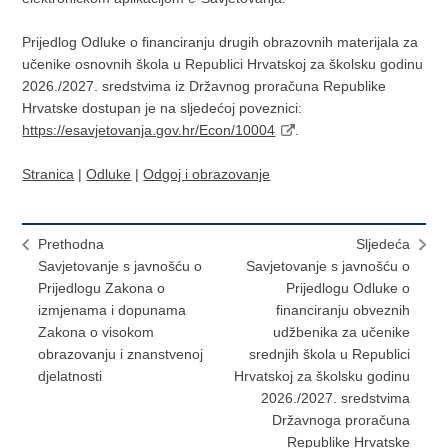
Prijedlog Odluke o financiranju drugih obrazovnih materijala za
učenike osnovnih škola u Republici Hrvatskoj za školsku godinu
2026./2027. sredstvima iz Državnog proračuna Republike
Hrvatske dostupan je na sljedećoj poveznici:
https://esavjetovanja.gov.hr/Econ/10004
.
Stranica
|
Odluke
|
Odgoj i obrazovanje
Prethodna
Sljedeća
Savjetovanje s javnošću o
Savjetovanje s javnošću o
Prijedlogu Zakona o
Prijedlogu Odluke o
izmjenama i dopunama
financiranju obveznih
Zakona o visokom
udžbenika za učenike
obrazovanju i znanstvenoj
srednjih škola u Republici
djelatnosti
Hrvatskoj za školsku godinu
2026./2027. sredstvima
Državnoga proračuna
Republike Hrvatske