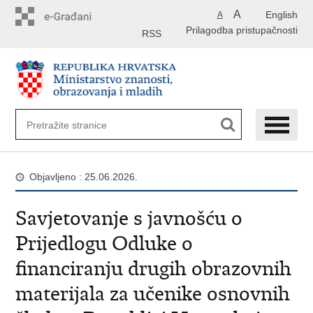
Preskoči
A
English
A
na
Prilagodba pristupačnosti
glavni
RSS
sadržaj
Objavljeno : 25.06.2026.
Savjetovanje s javnošću o
Prijedlogu Odluke o
financiranju drugih obrazovnih
materijala za učenike osnovnih