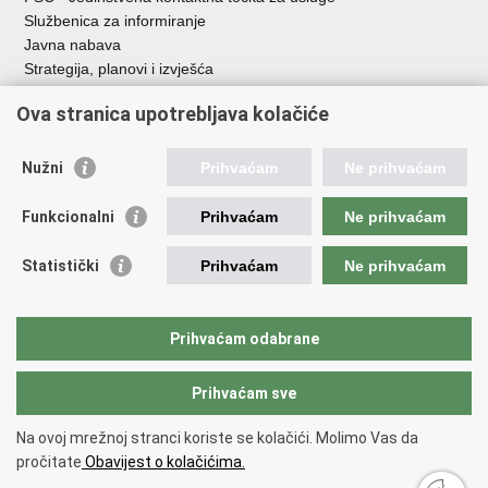
Službenica za informiranje
Javna nabava
Strategija, planovi i izvješća
Savjetovanja sa zainteresiranom javnošću
Ova stranica upotrebljava kolačiće
Nužni
Prihvaćam
Ne prihvaćam
Korisne poveznice
Funkcionalni
Prihvaćam
Ne prihvaćam
Vlada RH
AZOO
Statistički
Prihvaćam
Ne prihvaćam
ASOO
AMPEU
CARNET
Prihvaćam odabrane
NCVVO
Prihvaćam sve
Povratak na vrh
Na ovoj mrežnoj stranci koriste se kolačići. Molimo Vas da
Copyright © 2026 Ministarstvo znanosti, obrazovanja i mladih.
Uvjeti
pročitate
Obavijest o kolačićima.
korištenja
Izjava o pristupačnosti