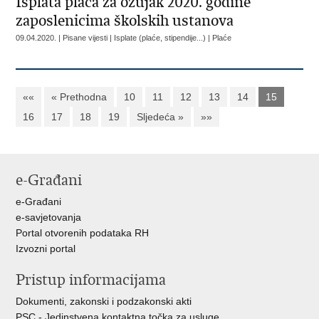
Isplata plaća za ožujak 2020. godine
zaposlenicima školskih ustanova
09.04.2020. | Pisane vijesti | Isplate (plaće, stipendije...) | Plaće
««
« Prethodna
10
11
12
13
14
15
16
17
18
19
Sljedeća »
»»
e-Građani
e-Građani
e-savjetovanja
Portal otvorenih podataka RH
Izvozni portal
Pristup informacijama
Dokumenti, zakonski i podzakonski akti
PSC - Jedinstvena kontaktna točka za usluge