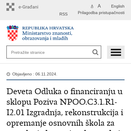
Preskoči
A
English
A
na
Prilagodba pristupačnosti
glavni
RSS
sadržaj
Objavljeno : 06.11.2024.
Deveta Odluka o financiranju u
sklopu Poziva NPOO.C3.1.R1-
I2.01 Izgradnja, rekonstrukcija i
opremanje osnovnih škola za