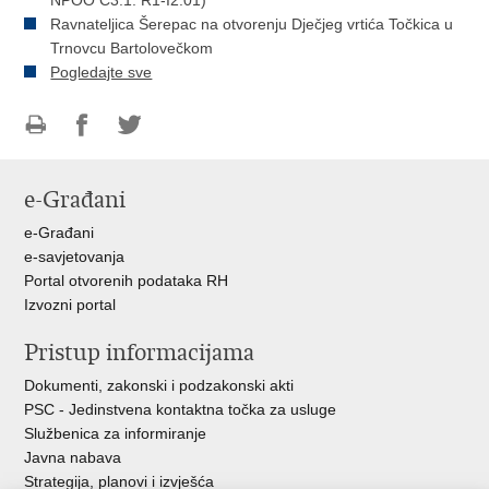
NPOO C3.1. R1-I2.01)
Ravnateljica Šerepac na otvorenju Dječjeg vrtića Točkica u
Trnovcu Bartolovečkom
Pogledajte sve
Ispiši
Podijeli
Podijeli
stranicu
na
na
e-Građani
Facebooku
Twitteru
e-Građani
e-savjetovanja
Portal otvorenih podataka RH
Izvozni portal
Pristup informacijama
Dokumenti, zakonski i podzakonski akti
PSC - Jedinstvena kontaktna točka za usluge
Službenica za informiranje
Javna nabava
Strategija, planovi i izvješća