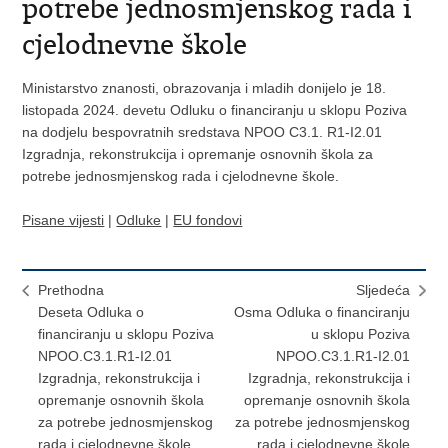
potrebe jednosmjenskog rada i
cjelodnevne škole
Ministarstvo znanosti, obrazovanja i mladih donijelo je 18.
listopada 2024. devetu Odluku o financiranju u sklopu Poziva
na dodjelu bespovratnih sredstava NPOO C3.1. R1-I2.01
Izgradnja, rekonstrukcija i opremanje osnovnih škola za
potrebe jednosmjenskog rada i cjelodnevne škole.
Pisane vijesti
|
Odluke
|
EU fondovi
Prethodna
Sljedeća
Deseta Odluka o
Osma Odluka o financiranju
financiranju u sklopu Poziva
u sklopu Poziva
NPOO.C3.1.R1-I2.01
NPOO.C3.1.R1-I2.01
Izgradnja, rekonstrukcija i
Izgradnja, rekonstrukcija i
opremanje osnovnih škola
opremanje osnovnih škola
za potrebe jednosmjenskog
za potrebe jednosmjenskog
rada i cjelodnevne škole
rada i cjelodnevne škole