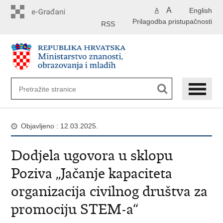
Preskoči
A
English
A
na
Prilagodba pristupačnosti
glavni
RSS
sadržaj
Objavljeno : 12.03.2025.
Dodjela ugovora u sklopu
Poziva „Jačanje kapaciteta
organizacija civilnog društva za
promociju STEM-a“