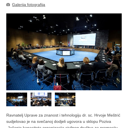
Galerija fotografija
Ravnatelj Uprave za znanost i tehnologiju dr. sc. Hrvoje Meštrić
sudjelovao je na svečanoj dodjeli ugovora u sklopu Poziva
„Jačanje kapaciteta organizacija civilnog društva za promociju