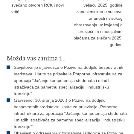
svečano otvoren RCK i novi
veljaču 2025. godine
vrtić
zaposlenicima u sustavu
znanosti i visokog
obrazovanja uz izvještaj o
prosječnim i medijalnim
plaćama za siječanj 2025.
godine
Možda vas zanima i...
Savjetovanje s javnošću o Pozivu na dodjelu bespovratnih
sredstava: Upute za prijavitelje Potporna infrastruktura za
operaciju “Jačanje kompetencija studenata i mladih
istraživača za pametnu specijalizaciju i industrijsku
tranziciju“
(završeno: 30. srpnja 2026.) o Pozivu na dodjelu
bespovratnih sredstava: Upute za prijavitelje „Potporna
infrastruktura za operaciju “Jačanje kompetencija studenata
i mladih istraživača za pametnu specijalizaciju i industrijsku
tranziciju““
Obavijest o održavanju informativne radionice za Poziv na