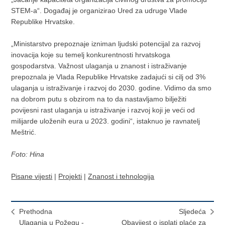
STEM-a“. Događaj je organizirao Ured za udruge Vlade
Republike Hrvatske.
„Ministarstvo prepoznaje izniman ljudski potencijal za razvoj
inovacija koje su temelj konkurentnosti hrvatskoga
gospodarstva. Važnost ulaganja u znanost i istraživanje
prepoznala je Vlada Republike Hrvatske zadajući si cilj od 3%
ulaganja u istraživanje i razvoj do 2030. godine. Vidimo da smo
na dobrom putu s obzirom na to da nastavljamo bilježiti
povijesni rast ulaganja u istraživanje i razvoj koji je veći od
milijarde uloženih eura u 2023. godini“, istaknuo je ravnatelj
Meštrić.
Foto: Hina
Pisane vijesti
|
Projekti
|
Znanost i tehnologija
Prethodna
Sljedeća
Ulaganja u Požegu -
Obavijest o isplati plaće za