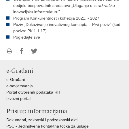
dodjelu bespovratnih sredstava „Ulaganje u istraživačko-
inovacijsku infrastrukturu”
Program Konkurentnost i kohezija 2021. - 2027.
Poziv „Dokazivanje inovativnog koncepta – Prvi poziv“ (kod
poziva: PK.1.1.17)
Pogledajte sve
Ispiši
Podijeli
Podijeli
stranicu
na
na
e-Građani
Facebooku
Twitteru
e-Građani
e-savjetovanja
Portal otvorenih podataka RH
Izvozni portal
Pristup informacijama
Dokumenti, zakonski i podzakonski akti
PSC - Jedinstvena kontaktna točka za usluge