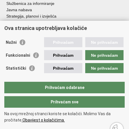
Službenica za informiranje
Javna nabava
Strategija, planovi i izvješća
Savjetovanja sa zainteresiranom javnošću
Ova stranica upotrebljava kolačiće
Nužni
Prihvaćam
Ne prihvaćam
Korisne poveznice
Funkcionalni
Prihvaćam
Ne prihvaćam
Vlada RH
AZOO
Statistički
Prihvaćam
Ne prihvaćam
ASOO
AMPEU
CARNET
Prihvaćam odabrane
NCVVO
Prihvaćam sve
Povratak na vrh
Na ovoj mrežnoj stranci koriste se kolačići. Molimo Vas da
Copyright © 2026 Ministarstvo znanosti, obrazovanja i mladih.
Uvjeti
pročitate
Obavijest o kolačićima.
korištenja
Izjava o pristupačnosti