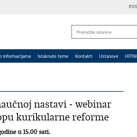
RS
p informacijama
Istaknute teme
Kontakti
Ustanove
HITN
aučnoj nastavi - webinar
lopu kurikularne reforme
odine u 15.00 sati.