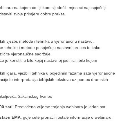
ebinara na kojem će tijekom sljedećih mjeseci najuspješniji
staviti svoje primjere dobre prakse.
h vježbi, metoda i tehnika u vjeronaučnu nastavu.
e tehnike i metode pospješuju nastavni proces te kako
čite vjeronaučne sadržaje.
koristiti u bilo kojoj nastavnoj jedinici i bilo kojem
h igara, vježbi i tehnika u pojedinim fazama sata vjeronaučne
cije te interpretacija biblijskih tekstova uz pomoć dramskih
kuljevića Sakcinskog Ivanec
00 sati
. Predviđeno vrijeme trajanja webinara je jedan sat.
ustavu EMA
, gdje ćete pronaći i ostale informacije o webinaru: