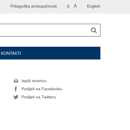
A
S
Prilagodba pristupačnosti
English
A
I KONTAKTI
Ispiši stranicu
Podijeli na Facebooku
Podijeli na Twitteru