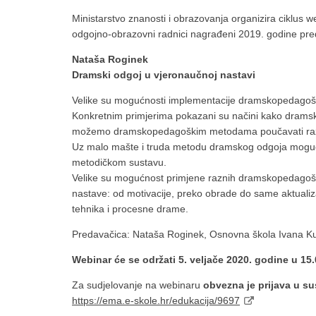
Ministarstvo znanosti i obrazovanja organizira ciklus w
odgojno-obrazovni radnici nagrađeni 2019. godine pred
Nataša Roginek
Dramski odgoj u vjeronaučnoj nastavi
Velike su mogućnosti implementacije dramskopedagoški
Konkretnim primjerima pokazani su načini kako dramsk
možemo dramskopedagoškim metodama poučavati razli
Uz malo mašte i truda metodu dramskog odgoja moguće je 
metodičkom sustavu.
Velike su mogućnost primjene raznih dramskopedagoški
nastave: od motivacije, preko obrade do same aktualiza
tehnika i procesne drame.
Predavačica: Nataša Roginek, Osnovna škola Ivana Ku
Webinar će se održati 5. veljače 2020. godine u 15.
Za sudjelovanje na webinaru
obvezna je prijava u s
https://ema.e-skole.hr/edukacija/9697