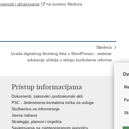
znanosti i obrazovanja
na sustavu Meduza.
Sljedeća
Izrada digitalnog školskog lista u WordPressu - webinar
edukacije učitelja u sklopu kurikularne reforme
Ov
Pristup informacijama
K
Nu
Dokumenti, zakonski i podzakonski akti
Vl
Fu
PSC - Jedinstvena kontaktna točka za usluge
AZ
Službenica za informiranje
AS
St
Javna nabava
AM
Strategija, planovi i izvješća
CA
Savjetovanja sa zainteresiranom javnošću
NC