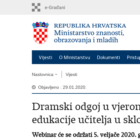
Preskoči
na
glavni
sadržaj
Vijesti
O Ministarstvu
Dokumenti
Pristu
Naslovnica
Vijesti
Objavljeno : 29.01.2020.
Dramski odgoj u vjeron
edukacije učitelja u sk
Webinar će se održati 5. veljače 2020. g