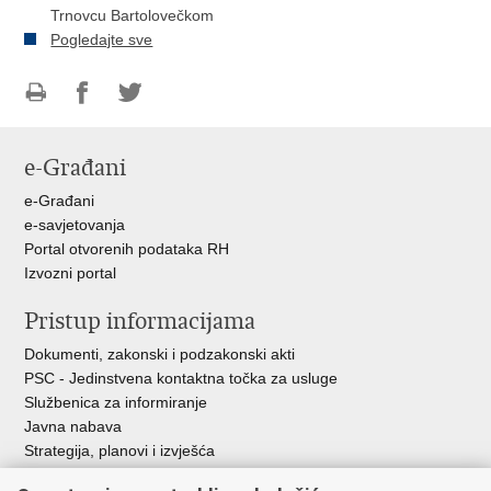
Trnovcu Bartolovečkom
Pogledajte sve
Ispiši
Podijeli
Podijeli
stranicu
na
na
e-Građani
Facebooku
Twitteru
e-Građani
e-savjetovanja
Portal otvorenih podataka RH
Izvozni portal
Pristup informacijama
Dokumenti, zakonski i podzakonski akti
PSC - Jedinstvena kontaktna točka za usluge
Službenica za informiranje
Javna nabava
Strategija, planovi i izvješća
Savjetovanja sa zainteresiranom javnošću