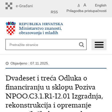
Preskoči
A
English
A
na
Prilagodba pristupačnosti
glavni
RSS
sadržaj
Objavljeno : 07.11.2025.
Dvadeset i treća Odluka o
financiranju u sklopu Poziva
NPOO.C3.1.R1-I2.01 Izgradnja,
rekonstrukcija i opremanje