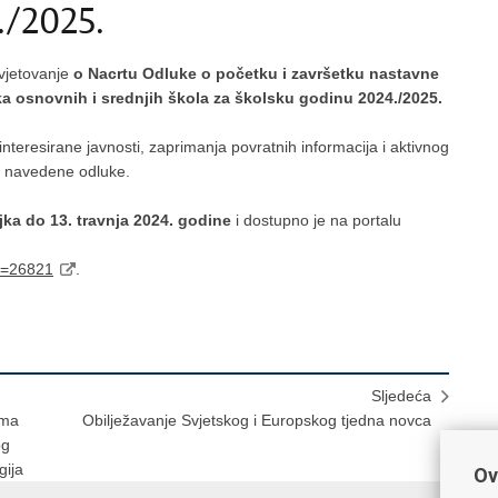
./2025.
avjetovanje
o Nacrtu Odluke o početku i završetku nastavne
ka osnovnih i srednjih škola za školsku godinu 2024./2025.
nteresirane javnosti, zaprimanja povratnih informacija i aktivnog
og navedene odluke.
jka do 13. travnja 2024. godine
i dostupno je na portalu
Id=26821
.
Sljedeća
ama
Obilježavanje Svjetskog i Europskog tjedna novca
og
gija
Ov