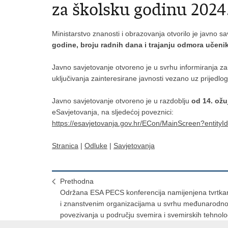
za školsku godinu 2024
Ministarstvo znanosti i obrazovanja otvorilo je javno s
godine, broju radnih dana i trajanju odmora učeni
Javno savjetovanje otvoreno je u svrhu informiranja zai
uključivanja zainteresirane javnosti vezano uz prijedl
Javno savjetovanje otvoreno je u razdoblju
od 14. ožu
eSavjetovanja, na sljedećoj poveznici:
https://esavjetovanja.gov.hr/ECon/MainScreen?entity
Stranica
|
Odluke
|
Savjetovanja
Prethodna
Održana ESA PECS konferencija namijenjena tvrtk
i znanstvenim organizacijama u svrhu međunarodn
povezivanja u području svemira i svemirskih tehnolo