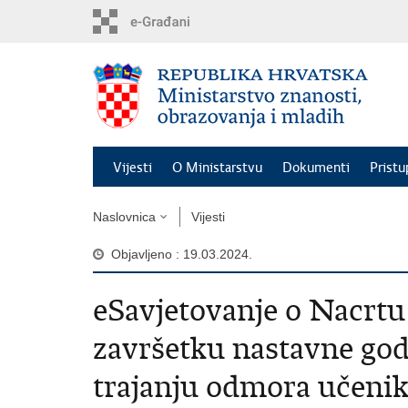
Preskoči
na
glavni
sadržaj
Vijesti
O Ministarstvu
Dokumenti
Pristu
Naslovnica
Vijesti
Objavljeno : 19.03.2024.
eSavjetovanje o Nacrtu
završetku nastavne godi
trajanju odmora učenik