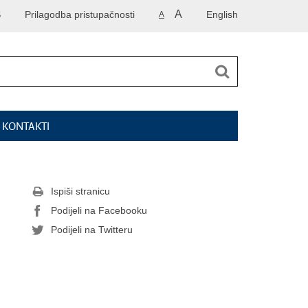
A
S
Prilagodba pristupačnosti
English
A
I KONTAKTI
Ispiši stranicu
Podijeli na Facebooku
Podijeli na Twitteru