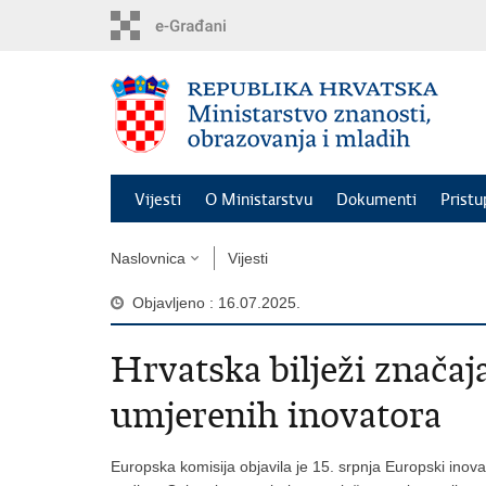
Preskoči
na
glavni
sadržaj
Vijesti
O Ministarstvu
Dokumenti
Pristu
Naslovnica
Vijesti
Objavljeno : 16.07.2025.
Hrvatska bilježi značaja
umjerenih inovatora
Europska komisija objavila je 15. srpnja Europski ino