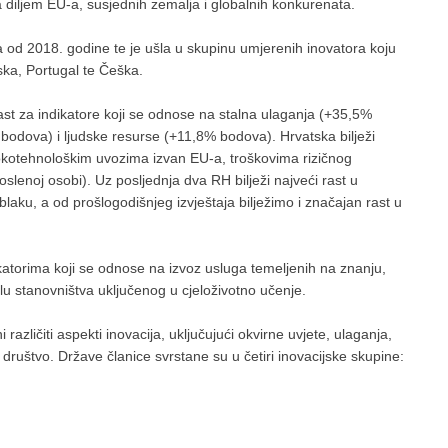
 diljem EU-a, susjednih zemalja i globalnih konkurenata.
a od 2018. godine te je ušla u skupinu umjerenih inovatora koju
olska, Portugal te Češka.
ast za indikatore koji se odnose na stalna ulaganja (+35,5%
bodova) i ljudske resurse (+11,8% bodova). Hrvatska bilježi
okotehnološkim uvozima izvan EU-a, troškovima rizičnog
lenoj osobi). Uz posljednja dva RH bilježi najveći rast u
aku, a od prošlogodišnjeg izvještaja bilježimo i značajan rast u
katorima koji se odnose na izvoz usluga temeljenih na znanju,
elu stanovništva uključenog u cjeloživotno učenje.
azličiti aspekti inovacija, uključujući okvirne uvjete, ulaganja,
i društvo. Države članice svrstane su u četiri inovacijske skupine: