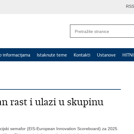
RS
p informacijama
Istaknute teme
Kontakti
Ustanove
HITN
n rast i ulazi u skupinu
vacijski semafor (EIS-European Innovation Scoreboard) za 2025.