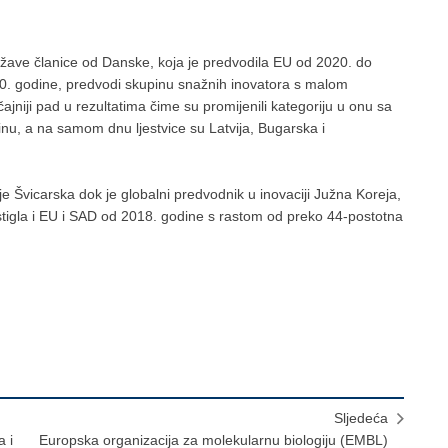
ržave članice od Danske, koja je predvodila EU od 2020. do
20. godine, predvodi skupinu snažnih inovatora s malom
ajniji pad u rezultatima čime su promijenili kategoriju u onu sa
nu, a na samom dnu ljestvice su Latvija, Bugarska i
je Švicarska dok je globalni predvodnik u inovaciji Južna Koreja,
stigla i EU i SAD od 2018. godine s rastom od preko 44-postotna
Sljedeća
a i
Europska organizacija za molekularnu biologiju (EMBL)