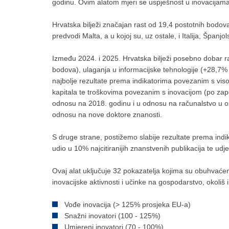
godinu. Ovim alatom mjeri se uspješnost u inovacijama
Hrvatska bilježi značajan rast od 19,4 postotnih bodov
predvodi Malta, a u kojoj su, uz ostale, i Italija, Španj
Između 2024. i 2025. Hrvatska bilježi posebno dobar r
bodova), ulaganja u informacijske tehnologije (+28,7% 
najbolje rezultate prema indikatorima povezanim s vis
kapitala te troškovima povezanim s inovacijom (po zapos
odnosu na 2018. godinu i u odnosu na računalstvo u obl
odnosu na nove doktore znanosti.
S druge strane, postižemo slabije rezultate prema indi
udio u 10% najcitiranijih znanstvenih publikacija te udj
Ovaj alat uključuje 32 pokazatelja kojima su obuhvaćeni r
inovacijske aktivnosti i učinke na gospodarstvo, okoliš 
Vođe inovacija (> 125% prosjeka EU-a)
Snažni inovatori (100 - 125%)
Umjereni inovatori (70 - 100%)