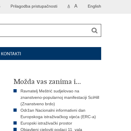
A
S
Prilagodba pristupačnosti
English
A
I KONTAKTI
Možda vas zanima i...
Ravnatelj Meštrić sudjelovao na
znanstveno-popularnoj manifestaciji SciHill
(Znanstveno brdo)
Održan Nacionalni informativni dan
Europskoga istraživačkog vijeća (ERC-a)
Europski istraživački prostor
Objavljeni cjeloviti podaci 11. vala