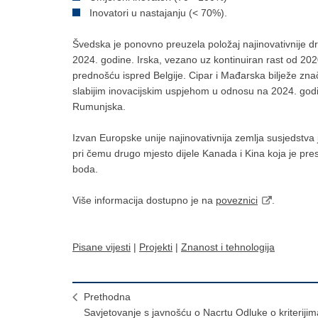
Inovatori u nastajanju (< 70%).
Švedska je ponovno preuzela položaj najinovativnije d
2024. godine. Irska, vezano uz kontinuiran rast od 20
prednošću ispred Belgije. Cipar i Mađarska bilježe znač
slabijim inovacijskim uspjehom u odnosu na 2024. godi
Rumunjska.
Izvan Europske unije najinovativnija zemlja susjedstva 
pri čemu drugo mjesto dijele Kanada i Kina koja je pre
boda.
Više informacija dostupno je na
poveznici
.
Pisane vijesti
|
Projekti
|
Znanost i tehnologija
Prethodna
Savjetovanje s javnošću o Nacrtu Odluke o kriterijim