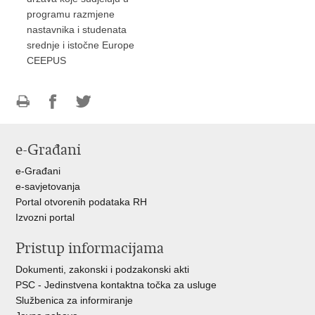
programu razmjene
nastavnika i studenata
srednje i istočne Europe
CEEPUS
Ispiši
Podijeli
Podijeli
stranicu
na
na
e-Građani
Facebooku
Twitteru
e-Građani
e-savjetovanja
Portal otvorenih podataka RH
Izvozni portal
Pristup informacijama
Dokumenti, zakonski i podzakonski akti
PSC - Jedinstvena kontaktna točka za usluge
Službenica za informiranje