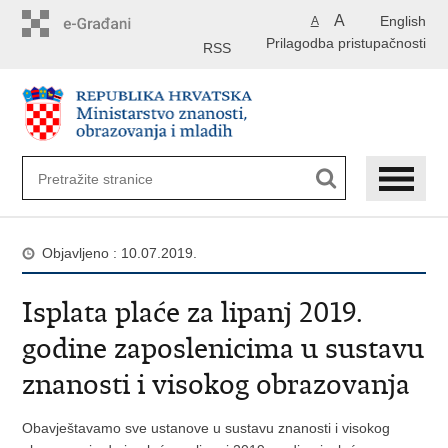
Preskoči
A
English
A
na
Prilagodba pristupačnosti
glavni
RSS
sadržaj
Objavljeno : 10.07.2019.
Isplata plaće za lipanj 2019.
godine zaposlenicima u sustavu
znanosti i visokog obrazovanja
Obavještavamo sve ustanove u sustavu znanosti i visokog