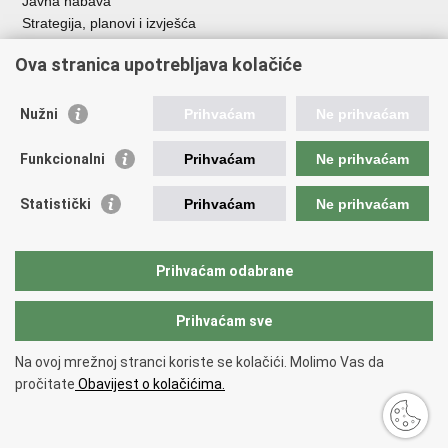
Javna nabava
Strategija, planovi i izvješća
Savjetovanja sa zainteresiranom javnošću
Ova stranica upotrebljava kolačiće
Nužni
Prihvaćam
Ne prihvaćam
Korisne poveznice
Funkcionalni
Prihvaćam
Ne prihvaćam
Vlada RH
AZOO
Statistički
Prihvaćam
Ne prihvaćam
ASOO
AMPEU
CARNET
Prihvaćam odabrane
NCVVO
Prihvaćam sve
Povratak na vrh
Na ovoj mrežnoj stranci koriste se kolačići. Molimo Vas da
Copyright © 2026 Ministarstvo znanosti, obrazovanja i mladih.
Uvjeti
pročitate
Obavijest o kolačićima.
korištenja
Izjava o pristupačnosti