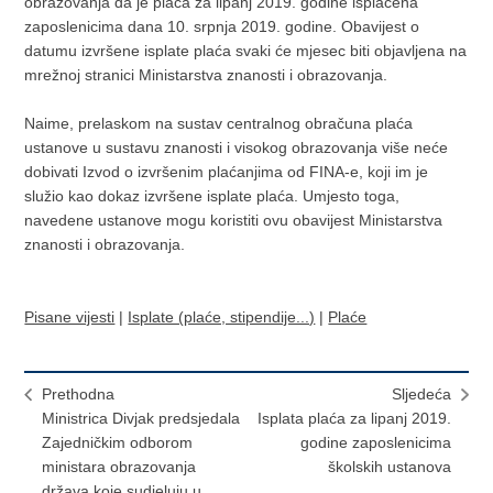
obrazovanja da je plaća za lipanj 2019. godine isplaćena
zaposlenicima dana 10. srpnja 2019. godine. Obavijest o
datumu izvršene isplate plaća svaki će mjesec biti objavljena na
mrežnoj stranici Ministarstva znanosti i obrazovanja.
Naime, prelaskom na sustav centralnog obračuna plaća
ustanove u sustavu znanosti i visokog obrazovanja više neće
dobivati Izvod o izvršenim plaćanjima od FINA-e, koji im je
služio kao dokaz izvršene isplate plaća. Umjesto toga,
navedene ustanove mogu koristiti ovu obavijest Ministarstva
znanosti i obrazovanja.
Pisane vijesti
|
Isplate (plaće, stipendije...)
|
Plaće
Prethodna
Sljedeća
Ministrica Divjak predsjedala
Isplata plaća za lipanj 2019.
Zajedničkim odborom
godine zaposlenicima
ministara obrazovanja
školskih ustanova
država koje sudjeluju u