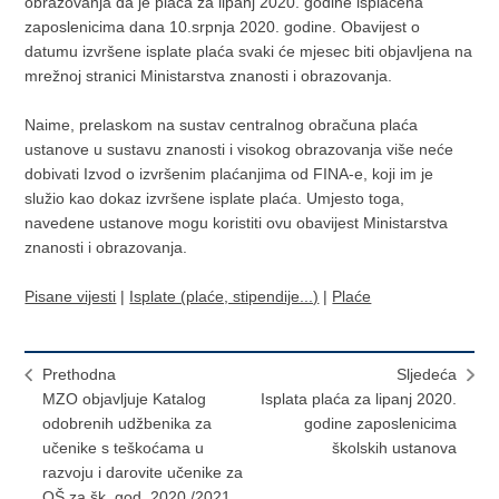
obrazovanja da je plaća za lipanj 2020. godine isplaćena
zaposlenicima dana 10.srpnja 2020. godine. Obavijest o
datumu izvršene isplate plaća svaki će mjesec biti objavljena na
mrežnoj stranici Ministarstva znanosti i obrazovanja.
Naime, prelaskom na sustav centralnog obračuna plaća
ustanove u sustavu znanosti i visokog obrazovanja više neće
dobivati Izvod o izvršenim plaćanjima od FINA-e, koji im je
služio kao dokaz izvršene isplate plaća. Umjesto toga,
navedene ustanove mogu koristiti ovu obavijest Ministarstva
znanosti i obrazovanja.
Pisane vijesti
|
Isplate (plaće, stipendije...)
|
Plaće
Prethodna
Sljedeća
MZO objavljuje Katalog
Isplata plaća za lipanj 2020.
odobrenih udžbenika za
godine zaposlenicima
učenike s teškoćama u
školskih ustanova
razvoju i darovite učenike za
OŠ za šk. god. 2020./2021.