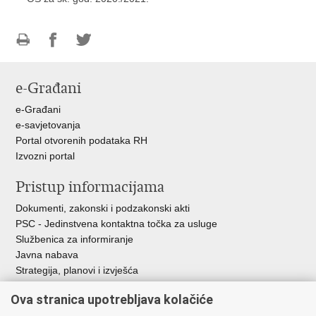
Ispiši
Podijeli
Podijeli
stranicu
na
na
e-Građani
Facebooku
Twitteru
e-Građani
e-savjetovanja
Portal otvorenih podataka RH
Izvozni portal
Pristup informacijama
Dokumenti, zakonski i podzakonski akti
PSC - Jedinstvena kontaktna točka za usluge
Službenica za informiranje
Javna nabava
Strategija, planovi i izvješća
Savjetovanja sa zainteresiranom javnošću
Ova stranica upotrebljava kolačiće