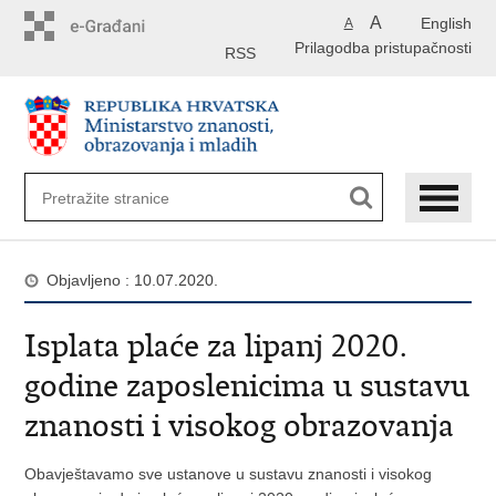
Preskoči
A
English
A
na
Prilagodba pristupačnosti
glavni
RSS
sadržaj
Objavljeno : 10.07.2020.
Isplata plaće za lipanj 2020.
godine zaposlenicima u sustavu
znanosti i visokog obrazovanja
Obavještavamo sve ustanove u sustavu znanosti i visokog