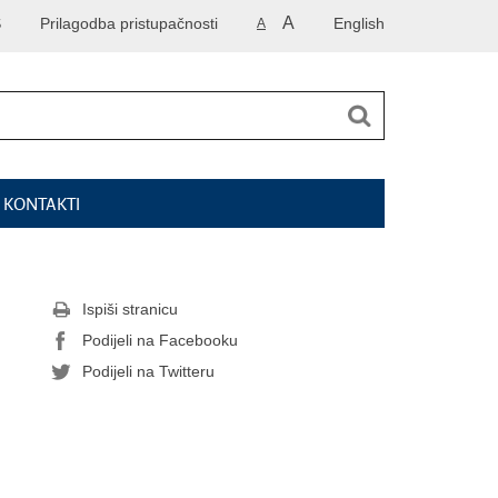
A
S
Prilagodba pristupačnosti
English
A
I KONTAKTI
Ispiši stranicu
Podijeli na Facebooku
Podijeli na Twitteru