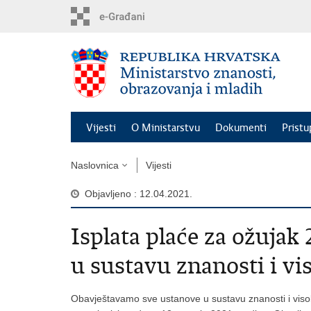
Preskoči
na
glavni
sadržaj
Vijesti
O Ministarstvu
Dokumenti
Pristu
Naslovnica
Vijesti
Objavljeno : 12.04.2021.
Isplata plaće za ožujak
u sustavu znanosti i v
Obavještavamo sve ustanove u sustavu znanosti i viso