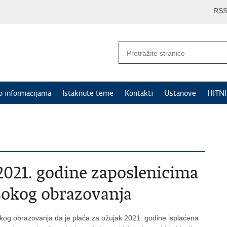
RS
p informacijama
Istaknute teme
Kontakti
Ustanove
HITN
 2021. godine zaposlenicima
isokog obrazovanja
kog obrazovanja da je plaća za ožujak 2021. godine isplaćena