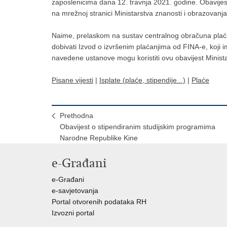
zaposlenicima dana 12. travnja 2021. godine. Obavijest
na mrežnoj stranici Ministarstva znanosti i obrazovanja
Naime, prelaskom na sustav centralnog obračuna plaća
dobivati Izvod o izvršenim plaćanjima od FINA-e, koji i
navedene ustanove mogu koristiti ovu obavijest Minista
Pisane vijesti
|
Isplate (plaće, stipendije...)
|
Plaće
Prethodna
Obavijest o stipendiranim studijskim programima
Narodne Republike Kine
e-Građani
e-Građani
e-savjetovanja
Portal otvorenih podataka RH
Izvozni portal