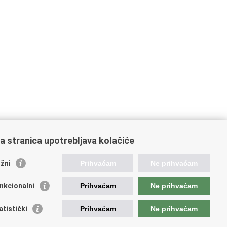
a stranica upotrebljava kolačiće
orisne poveznice
žni
Prihvaćam
Ne prihvaćam
ada RH
nkcionalni
Prihvaćam
Ne prihvaćam
OO
OO
atistički
Prihvaćam
Ne prihvaćam
PEU
RNET