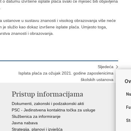
 o datumu izvršene isplate plaća svaki će mjesec biti objavljena
.
 ustanove u sustavu znanosti i visokog obrazovanja više neće
m je služio kao dokaz izvršene isplate plaća. Umjesto toga,
rstva znanosti i obrazovanja.
Sljedeća
Isplata plaća za ožujak 2021. godine zaposlenicima
školskih ustanova
Ov
Pristup informacijama
K
Nu
Dokumenti, zakonski i podzakonski akti
Vl
Fu
PSC - Jedinstvena kontaktna točka za usluge
AZ
Službenica za informiranje
AS
St
Javna nabava
AM
Strategija, planovi i izvješća
CA